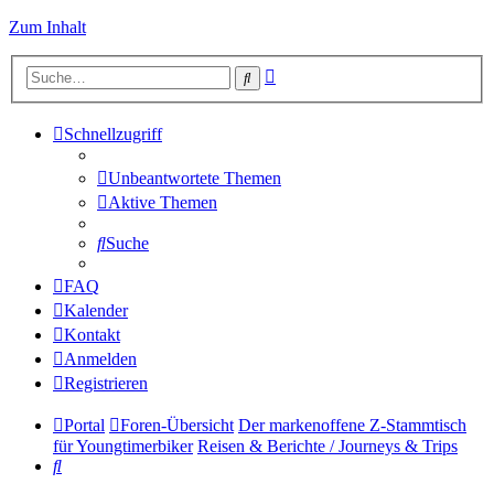
Zum Inhalt
Erweiterte
Suche
Suche
Schnellzugriff
Unbeantwortete Themen
Aktive Themen
Suche
FAQ
Kalender
Kontakt
Anmelden
Registrieren
Portal
Foren-Übersicht
Der markenoffene Z-Stammtisch
für Youngtimerbiker
Reisen & Berichte / Journeys & Trips
Suche