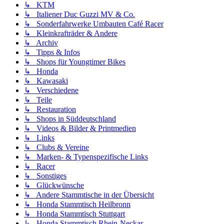
↳ KTM
↳ Italiener Duc Guzzi MV & Co.
↳ Sonderfahrwerke Umbauten Café Racer
↳ Kleinkrafträder & Andere
↳ Archiv
↳ Tipps & Infos
↳ Shops für Youngtimer Bikes
↳ Honda
↳ Kawasaki
↳ Verschiedene
↳ Teile
↳ Restauration
↳ Shops in Süddeutschland
↳ Videos & Bilder & Printmedien
↳ Links
↳ Clubs & Vereine
↳ Marken- & Typenspezifische Links
↳ Racer
↳ Sonstiges
↳ Glückwünsche
↳ Andere Stammtische in der Übersicht
↳ Honda Stammtisch Heilbronn
↳ Honda Stammtisch Stuttgart
↳ Honda Stammtisch Rhein-Neckar