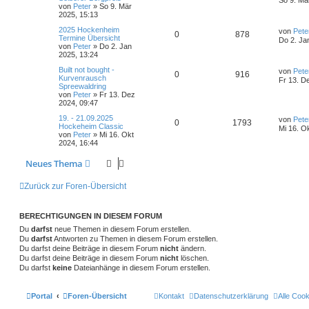
t
von
Peter
»
So 9. Mär
e
n
g
n
u
t
f
z
2025, 15:13
i
o
i
t
t
t
g
L
2025 Hockenheim
e
e
e
von
Pete
r
A
Z
0
878
r
f
e
Termine Übersicht
r
a
Do 2. Ja
t
von
Peter
»
Do 2. Jan
w
r
B
n
g
n
u
t
f
z
2025, 13:24
e
t
i
o
i
t
g
L
Built not bought -
e
e
e
von
Pete
t
A
Z
0
916
e
Kurvenrausch
r
r
Fr 13. D
r
f
t
Spreewaldring
w
r
B
n
a
n
u
z
von
Peter
»
Fr 13. Dez
e
g
t
f
t
2024, 09:47
i
o
i
t
g
e
t
L
19. - 21.09.2025
e
e
r
von
Pete
r
A
Z
0
1793
r
f
e
Hockeheim Classic
w
r
B
a
Mi 16. O
t
von
Peter
»
Mi 16. Okt
e
n
g
n
u
t
f
z
2024, 16:44
i
o
i
t
t
t
g
e
e
e
r
Neues Thema
r
f
r
a
w
r
B
n
g
t
f
e
Zurück zur Foren-Übersicht
i
o
i
e
e
t
r
r
f
BERECHTIGUNGEN IN DIESEM FORUM
n
a
g
Du
darfst
neue Themen in diesem Forum erstellen.
t
f
Du
darfst
Antworten zu Themen in diesem Forum erstellen.
e
e
Du darfst deine Beiträge in diesem Forum
nicht
ändern.
Du darfst deine Beiträge in diesem Forum
nicht
löschen.
n
Du darfst
keine
Dateianhänge in diesem Forum erstellen.
Portal
Foren-Übersicht
Kontakt
Datenschutzerklärung
Alle Coo