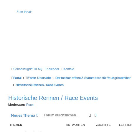
Zum Inhalt
Schnellzugriff
FAQ
Kalender
Kontakt
Portal
Foren-Übersicht
Der markenoffene Z-Stammtisch für Youngtimerbiker
Historische Rennen / Race Events
Historische Rennen / Race Events
Moderator:
Peter
Suche
Erweiterte Suche
Neues Thema
THEMEN
ANTWORTEN
ZUGRIFFE
LETZTER