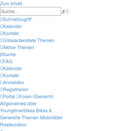
Zum Inhalt
Erweiterte
Suche
Suche
Schnellzugriff
Kalender
Kontakt
Unbeantwortete Themen
Aktive Themen
Suche
FAQ
Kalender
Kontakt
Anmelden
Registrieren
Portal
Foren-Übersicht
Allgemeines über
Youngtimerbikes
Bikes &
Generelle Themen
Motorräder
Restauration