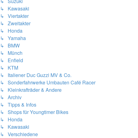
↳ Suzuki
↳ Kawasaki
↳ Viertakter
↳ Zweitakter
↳ Honda
↳ Yamaha
↳ BMW
↳ Münch
↳ Enfield
↳ KTM
↳ Italiener Duc Guzzi MV & Co.
↳ Sonderfahrwerke Umbauten Café Racer
↳ Kleinkrafträder & Andere
↳ Archiv
↳ Tipps & Infos
↳ Shops für Youngtimer Bikes
↳ Honda
↳ Kawasaki
↳ Verschiedene