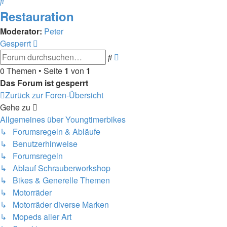
Suche
Restauration
Moderator:
Peter
Gesperrt
Erweiterte
Suche
Suche
0 Themen • Seite
1
von
1
Das Forum ist gesperrt
Zurück zur Foren-Übersicht
Gehe zu
Allgemeines über Youngtimerbikes
↳ Forumsregeln & Abläufe
↳ Benutzerhinweise
↳ Forumsregeln
↳ Ablauf Schrauberworkshop
↳ Bikes & Generelle Themen
↳ Motorräder
↳ Motorräder diverse Marken
↳ Mopeds aller Art