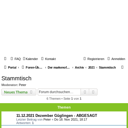
FAQ
Kalender
Kontakt
Registrieren
Anmelden
S
Portal
Foren-Übersicht
Der markenoffene Z-Stammtisch für Youngtimerbiker
Archiv
2021
Stammtisch
u
Stammtisch
c
Moderator:
Peter
h
Suche
Erweiterte Suche
Neues Thema
e
6 Themen • Seite
1
von
1
Themen
11.12.2021 Dezember Güglingen - ABGESAGT
Letzter Beitrag von
Peter
«
Do 18. Nov 2021, 18:17
Antworten:
1