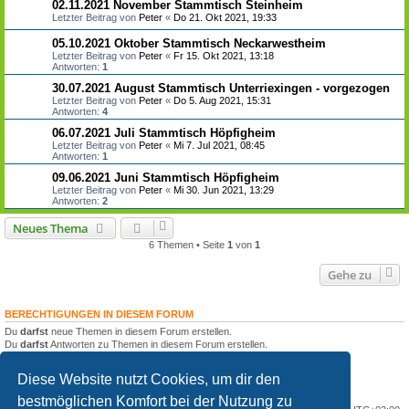
02.11.2021 November Stammtisch Steinheim
Letzter Beitrag von
Peter
«
Do 21. Okt 2021, 19:33
05.10.2021 Oktober Stammtisch Neckarwestheim
Letzter Beitrag von
Peter
«
Fr 15. Okt 2021, 13:18
Antworten:
1
30.07.2021 August Stammtisch Unterriexingen - vorgezogen
Letzter Beitrag von
Peter
«
Do 5. Aug 2021, 15:31
Antworten:
4
06.07.2021 Juli Stammtisch Höpfigheim
Letzter Beitrag von
Peter
«
Mi 7. Jul 2021, 08:45
Antworten:
1
09.06.2021 Juni Stammtisch Höpfigheim
Letzter Beitrag von
Peter
«
Mi 30. Jun 2021, 13:29
Antworten:
2
Neues Thema
6 Themen • Seite
1
von
1
Gehe zu
BERECHTIGUNGEN IN DIESEM FORUM
Du
darfst
neue Themen in diesem Forum erstellen.
Du
darfst
Antworten zu Themen in diesem Forum erstellen.
Du darfst deine Beiträge in diesem Forum
nicht
ändern.
Du darfst deine Beiträge in diesem Forum
nicht
löschen.
Diese Website nutzt Cookies, um dir den
Du darfst
keine
Dateianhänge in diesem Forum erstellen.
bestmöglichen Komfort bei der Nutzung zu