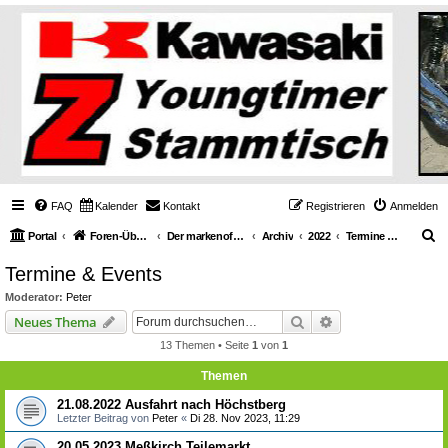
FAQ
Kalender
Kontakt
Registrieren
Anmelden
S
Portal
Foren-Übersicht
Der markenoffene Z-Stammtisch für Youngtimerbiker
Archiv
2022
Termine & Events
u
Termine & Events
c
Moderator:
Peter
h
Suche
Erweiterte Suche
Neues Thema
e
13 Themen • Seite
1
von
1
Themen
21.08.2022 Ausfahrt nach Höchstberg
Letzter Beitrag von
Peter
«
Di 28. Nov 2023, 11:29
20.05.2023 Meßkirch Teilemarkt