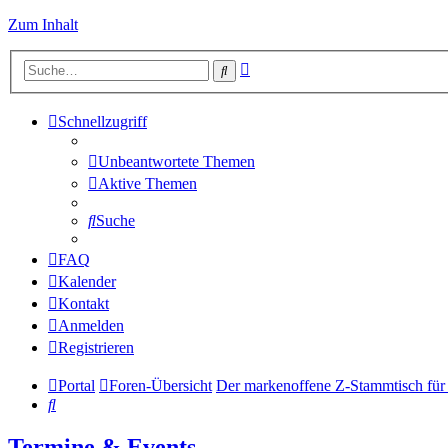
Zum Inhalt
Erweiterte
Suche
Suche
Schnellzugriff
Unbeantwortete Themen
Aktive Themen
Suche
FAQ
Kalender
Kontakt
Anmelden
Registrieren
Portal
Foren-Übersicht
Der markenoffene Z-Stammtisch für
Suche
Termine & Events