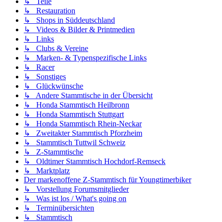
↳ Teile
↳ Restauration
↳ Shops in Süddeutschland
↳ Videos & Bilder & Printmedien
↳ Links
↳ Clubs & Vereine
↳ Marken- & Typenspezifische Links
↳ Racer
↳ Sonstiges
↳ Glückwünsche
↳ Andere Stammtische in der Übersicht
↳ Honda Stammtisch Heilbronn
↳ Honda Stammtisch Stuttgart
↳ Honda Stammtisch Rhein-Neckar
↳ Zweitakter Stammtisch Pforzheim
↳ Stammtisch Tuttwil Schweiz
↳ Z-Stammtische
↳ Oldtimer Stammtisch Hochdorf-Remseck
↳ Marktplatz
Der markenoffene Z-Stammtisch für Youngtimerbiker
↳ Vorstellung Forumsmitglieder
↳ Was ist los / What's going on
↳ Terminübersichten
↳ Stammtisch