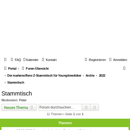
FAQ
Kalender
Kontakt
Registrieren
Anmelden
S
Portal
Foren-Übersicht
u
Der markenoffene Z-Stammtisch für Youngtimerbiker
Archiv
2022
c
Stammtisch
h
Stammtisch
e
Moderator:
Peter
Suche
Erweiterte Suche
Neues Thema
11 Themen • Seite
1
von
1
Themen