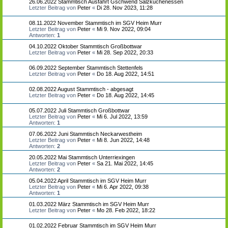
26.06.2022 Stammtisch Ausfahrt Gschwend Salzkuchenessen
Letzter Beitrag von
Peter
«
Di 28. Nov 2023, 11:28
08.11.2022 November Stammtisch im SGV Heim Murr
Letzter Beitrag von
Peter
«
Mi 9. Nov 2022, 09:04
Antworten:
1
04.10.2022 Oktober Stammtisch Großbottwar
Letzter Beitrag von
Peter
«
Mi 28. Sep 2022, 20:33
06.09.2022 September Stammtisch Stettenfels
Letzter Beitrag von
Peter
«
Do 18. Aug 2022, 14:51
02.08.2022 August Stammtisch - abgesagt
Letzter Beitrag von
Peter
«
Do 18. Aug 2022, 14:45
05.07.2022 Juli Stammtisch Großbottwar
Letzter Beitrag von
Peter
«
Mi 6. Jul 2022, 13:59
Antworten:
1
07.06.2022 Juni Stammtisch Neckarwestheim
Letzter Beitrag von
Peter
«
Mi 8. Jun 2022, 14:48
Antworten:
2
20.05.2022 Mai Stammtisch Unterriexingen
Letzter Beitrag von
Peter
«
Sa 21. Mai 2022, 14:45
Antworten:
2
05.04.2022 April Stammtisch im SGV Heim Murr
Letzter Beitrag von
Peter
«
Mi 6. Apr 2022, 09:38
Antworten:
1
01.03.2022 März Stammtisch im SGV Heim Murr
Letzter Beitrag von
Peter
«
Mo 28. Feb 2022, 18:22
01.02.2022 Februar Stammtisch im SGV Heim Murr