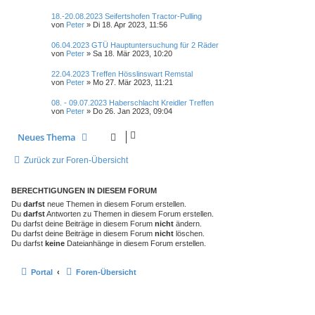
18.-20.08.2023 Seifertshofen Tractor-Pulling
von
Peter
»
Di 18. Apr 2023, 11:56
06.04.2023 GTÜ Hauptuntersuchung für 2 Räder
von
Peter
»
Sa 18. Mär 2023, 10:20
22.04.2023 Treffen Hösslinswart Remstal
von
Peter
»
Mo 27. Mär 2023, 11:21
08. - 09.07.2023 Haberschlacht Kreidler Treffen
von
Peter
»
Do 26. Jan 2023, 09:04
Neues Thema
Zurück zur Foren-Übersicht
BERECHTIGUNGEN IN DIESEM FORUM
Du
darfst
neue Themen in diesem Forum erstellen.
Du
darfst
Antworten zu Themen in diesem Forum erstellen.
Du darfst deine Beiträge in diesem Forum
nicht
ändern.
Du darfst deine Beiträge in diesem Forum
nicht
löschen.
Du darfst
keine
Dateianhänge in diesem Forum erstellen.
Portal
Foren-Übersicht