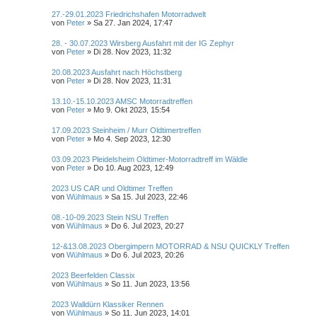
27.-29.01.2023 Friedrichshafen Motorradwelt
von
Peter
»
Sa 27. Jan 2024, 17:47
28. - 30.07.2023 Wirsberg Ausfahrt mit der IG Zephyr
von
Peter
»
Di 28. Nov 2023, 11:32
20.08.2023 Ausfahrt nach Höchstberg
von
Peter
»
Di 28. Nov 2023, 11:31
13.10.-15.10.2023 AMSC Motorradtreffen
von
Peter
»
Mo 9. Okt 2023, 15:54
17.09.2023 Steinheim / Murr Oldtimertreffen
von
Peter
»
Mo 4. Sep 2023, 12:30
03.09.2023 Pleidelsheim Oldtimer-Motorradtreff im Wäldle
von
Peter
»
Do 10. Aug 2023, 12:49
2023 US CAR und Oldtimer Treffen
von
Wühlmaus
»
Sa 15. Jul 2023, 22:46
08.-10-09.2023 Stein NSU Treffen
von
Wühlmaus
»
Do 6. Jul 2023, 20:27
12-&13.08.2023 Obergimpern MOTORRAD & NSU QUICKLY Treffen
von
Wühlmaus
»
Do 6. Jul 2023, 20:26
2023 Beerfelden Classix
von
Wühlmaus
»
So 11. Jun 2023, 13:56
2023 Walldürn Klassiker Rennen
von
Wühlmaus
»
So 11. Jun 2023, 14:01