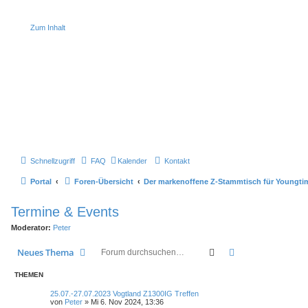
Zum Inhalt
Schnellzugriff
FAQ
Kalender
Kontakt
Portal
Foren-Übersicht
Der markenoffene Z-Stammtisch für Youngti
Termine & Events
Moderator:
Peter
Suche
Erweiterte Such
Neues Thema
THEMEN
25.07.-27.07.2023 Vogtland Z1300IG Treffen
von
Peter
»
Mi 6. Nov 2024, 13:36