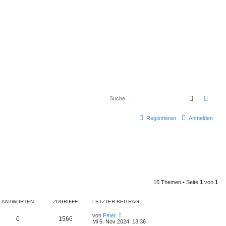
Suche
Erwe
Registrieren
Anmelden
16 Themen • Seite
1
von
1
ANTWORTEN
ZUGRIFFE
LETZTER BEITRAG
L
von
Peter
A
Z
0
1566
e
Mi 6. Nov 2024, 13:36