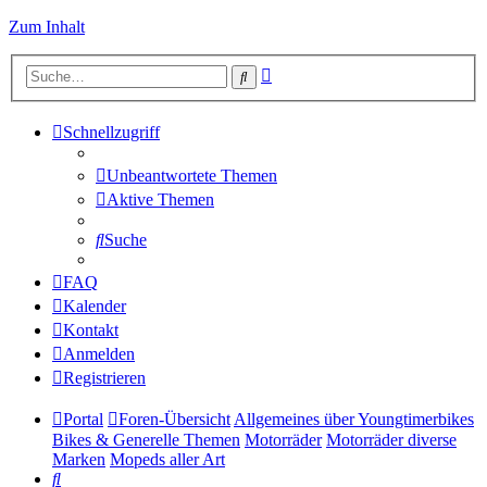
Zum Inhalt
Erweiterte
Suche
Suche
Schnellzugriff
Unbeantwortete Themen
Aktive Themen
Suche
FAQ
Kalender
Kontakt
Anmelden
Registrieren
Portal
Foren-Übersicht
Allgemeines über Youngtimerbikes
Bikes & Generelle Themen
Motorräder
Motorräder diverse
Marken
Mopeds aller Art
Suche