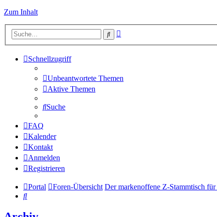
Zum Inhalt
Erweiterte
Suche
Suche
Schnellzugriff
Unbeantwortete Themen
Aktive Themen
Suche
FAQ
Kalender
Kontakt
Anmelden
Registrieren
Portal
Foren-Übersicht
Der markenoffene Z-Stammtisch für
Suche
Archiv