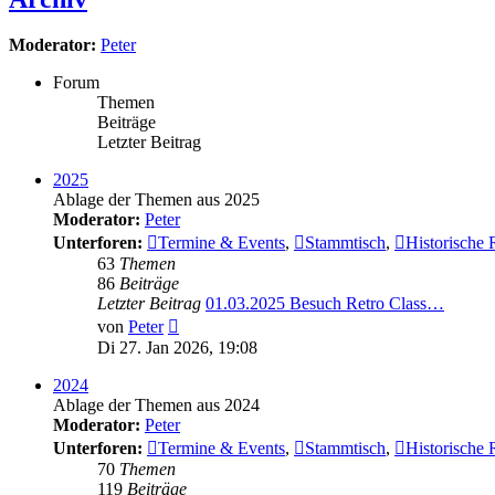
Moderator:
Peter
Forum
Themen
Beiträge
Letzter Beitrag
2025
Ablage der Themen aus 2025
Moderator:
Peter
Unterforen:
Termine & Events
,
Stammtisch
,
Historische 
63
Themen
86
Beiträge
Letzter Beitrag
01.03.2025 Besuch Retro Class…
Neuester
von
Peter
Beitrag
Di 27. Jan 2026, 19:08
2024
Ablage der Themen aus 2024
Moderator:
Peter
Unterforen:
Termine & Events
,
Stammtisch
,
Historische 
70
Themen
119
Beiträge