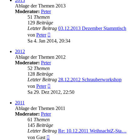
2013
Ablage der Themen 2013
Moderator:
Peter
51
Themen
129
Beiträge
Letzter Beitrag
03.12.2013 Dezember Stammtisch
Neuester
von
Peter
Beitrag
Sa 4. Jan 2014, 20:34
2012
Ablage der Themen 2012
Moderator:
Peter
52
Themen
128
Beiträge
Letzter Beitrag
28.12.2012 Schrauberworkshop
Neuester
von
Peter
Beitrag
Sa 29. Dez 2012, 22:50
2011
Ablage der Themen 2011
Moderator:
Peter
61
Themen
145
Beiträge
Letzter Beitrag
Re: 10.12.2011 WeihnachtZ-Sta…
Neuester
von
Gast