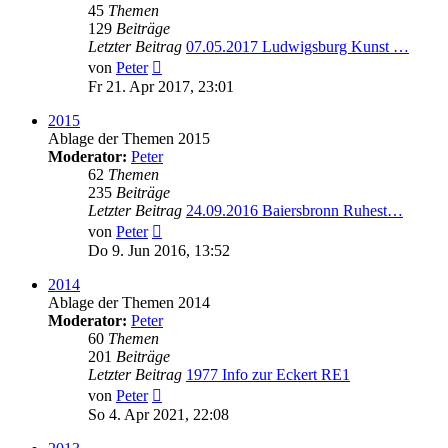
45
Themen
129
Beiträge
Letzter Beitrag
07.05.2017 Ludwigsburg Kunst …
Neuester
von
Peter
Beitrag
Fr 21. Apr 2017, 23:01
2015
Ablage der Themen 2015
Moderator:
Peter
62
Themen
235
Beiträge
Letzter Beitrag
24.09.2016 Baiersbronn Ruhest…
Neuester
von
Peter
Beitrag
Do 9. Jun 2016, 13:52
2014
Ablage der Themen 2014
Moderator:
Peter
60
Themen
201
Beiträge
Letzter Beitrag
1977 Info zur Eckert RE1
Neuester
von
Peter
Beitrag
So 4. Apr 2021, 22:08