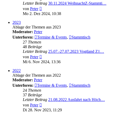
Letzter Beitrag
30.11.2024 WeihnachtZ-Stammti…
Neuester
von
Peter
Beitrag
Mo 2. Dez 2024, 10:38
2023
Ablage der Themen aus 2023
Moderator:
Peter
Unterforen:
Termine & Events
,
Stammtisch
27
Themen
48
Beiträge
Letzter Beitrag
25.07.-27.07.2023 Vogtland Z1…
Neuester
von
Peter
Beitrag
Mi 6. Nov 2024, 13:36
2022
Ablage der Themen aus 2022
Moderator:
Peter
Unterforen:
Termine & Events
,
Stammtisch
24
Themen
37
Beiträge
Letzter Beitrag
21.08.2022 Ausfahrt nach Höch…
Neuester
von
Peter
Beitrag
Di 28. Nov 2023, 11:29