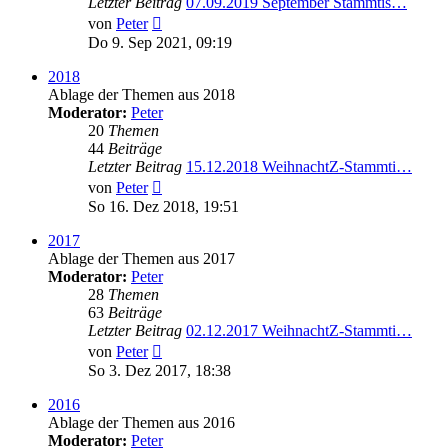
Letzter Beitrag
07.09.2019 September Stammtis…
Neuester
von
Peter
Beitrag
Do 9. Sep 2021, 09:19
2018
Ablage der Themen aus 2018
Moderator:
Peter
20
Themen
44
Beiträge
Letzter Beitrag
15.12.2018 WeihnachtZ-Stammti…
Neuester
von
Peter
Beitrag
So 16. Dez 2018, 19:51
2017
Ablage der Themen aus 2017
Moderator:
Peter
28
Themen
63
Beiträge
Letzter Beitrag
02.12.2017 WeihnachtZ-Stammti…
Neuester
von
Peter
Beitrag
So 3. Dez 2017, 18:38
2016
Ablage der Themen aus 2016
Moderator:
Peter