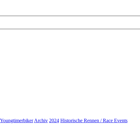
 Youngtimerbiker
Archiv
2024
Historische Rennen / Race Events