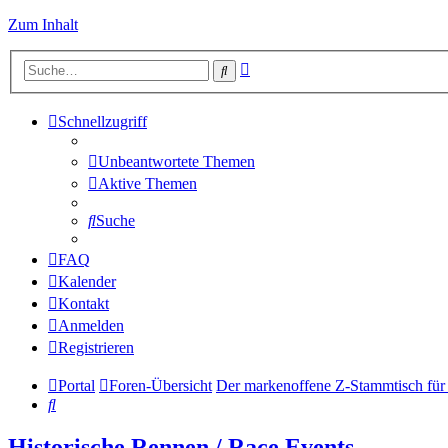
Zum Inhalt
Erweiterte
Suche
Suche
Schnellzugriff
Unbeantwortete Themen
Aktive Themen
Suche
FAQ
Kalender
Kontakt
Anmelden
Registrieren
Portal
Foren-Übersicht
Der markenoffene Z-Stammtisch für
Suche
Historische Rennen / Race Events