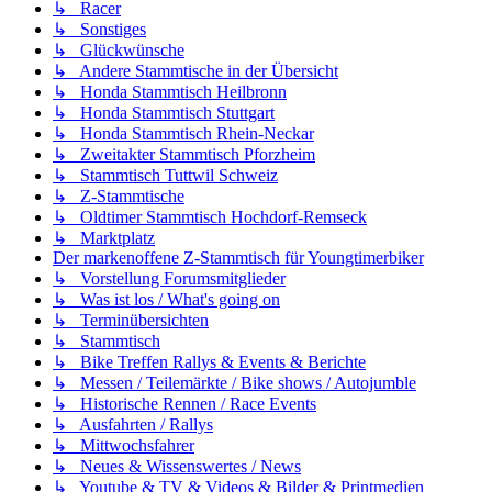
↳ Racer
↳ Sonstiges
↳ Glückwünsche
↳ Andere Stammtische in der Übersicht
↳ Honda Stammtisch Heilbronn
↳ Honda Stammtisch Stuttgart
↳ Honda Stammtisch Rhein-Neckar
↳ Zweitakter Stammtisch Pforzheim
↳ Stammtisch Tuttwil Schweiz
↳ Z-Stammtische
↳ Oldtimer Stammtisch Hochdorf-Remseck
↳ Marktplatz
Der markenoffene Z-Stammtisch für Youngtimerbiker
↳ Vorstellung Forumsmitglieder
↳ Was ist los / What's going on
↳ Terminübersichten
↳ Stammtisch
↳ Bike Treffen Rallys & Events & Berichte
↳ Messen / Teilemärkte / Bike shows / Autojumble
↳ Historische Rennen / Race Events
↳ Ausfahrten / Rallys
↳ Mittwochsfahrer
↳ Neues & Wissenswertes / News
↳ Youtube & TV & Videos & Bilder & Printmedien