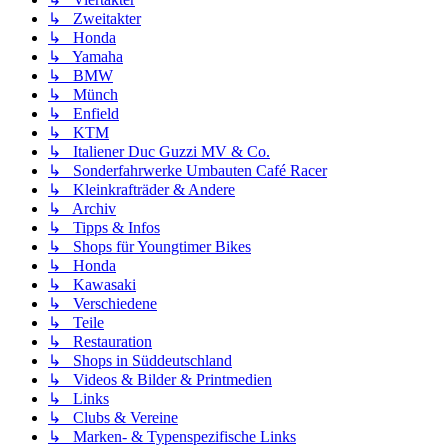
↳ Zweitakter
↳ Honda
↳ Yamaha
↳ BMW
↳ Münch
↳ Enfield
↳ KTM
↳ Italiener Duc Guzzi MV & Co.
↳ Sonderfahrwerke Umbauten Café Racer
↳ Kleinkrafträder & Andere
↳ Archiv
↳ Tipps & Infos
↳ Shops für Youngtimer Bikes
↳ Honda
↳ Kawasaki
↳ Verschiedene
↳ Teile
↳ Restauration
↳ Shops in Süddeutschland
↳ Videos & Bilder & Printmedien
↳ Links
↳ Clubs & Vereine
↳ Marken- & Typenspezifische Links