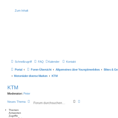
Zum Inhalt
Schnellzugriff
FAQ
Kalender
Kontakt
Portal
Foren-Übersicht
Allgemeines über Youngtimerbikes
Bikes & Ge
Motorräder diverse Marken
KTM
KTM
Moderator:
Peter
S
E
Neues Thema
u
r
c
w
Themen
h
e
Antworten
Zugriffe
e
i