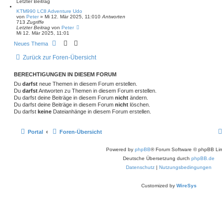
Letzter Beitrag
t
e
KTM990 LC8 Adventure Udo
von
Peter
»
Mi 12. Mär 2025, 11:01
0
Antworten
r
713
Zugriffe
t
Letzter Beitrag
von
Peter
e
Mi 12. Mär 2025, 11:01
S
Neues Thema
u
c
Zurück zur Foren-Übersicht
h
e
BERECHTIGUNGEN IN DIESEM FORUM
Du
darfst
neue Themen in diesem Forum erstellen.
Du
darfst
Antworten zu Themen in diesem Forum erstellen.
Du darfst deine Beiträge in diesem Forum
nicht
ändern.
Du darfst deine Beiträge in diesem Forum
nicht
löschen.
Du darfst
keine
Dateianhänge in diesem Forum erstellen.
Portal
Foren-Übersicht
Powered by
phpBB
® Forum Software © phpBB Lim
Deutsche Übersetzung durch
phpBB.de
Datenschutz
|
Nutzungsbedingungen
Customized by
WireSys