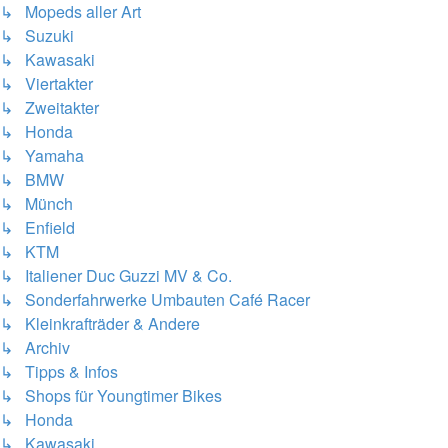
↳ Mopeds aller Art
↳ Suzuki
↳ Kawasaki
↳ Viertakter
↳ Zweitakter
↳ Honda
↳ Yamaha
↳ BMW
↳ Münch
↳ Enfield
↳ KTM
↳ Italiener Duc Guzzi MV & Co.
↳ Sonderfahrwerke Umbauten Café Racer
↳ Kleinkrafträder & Andere
↳ Archiv
↳ Tipps & Infos
↳ Shops für Youngtimer Bikes
↳ Honda
↳ Kawasaki