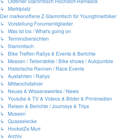
↳ Oldtimer Stammtisch Hochdorf-Remseck
↳ Marktplatz
Der markenoffene Z-Stammtisch für Youngtimerbiker
↳ Vorstellung Forumsmitglieder
↳ Was ist los / What's going on
↳ Terminübersichten
↳ Stammtisch
↳ Bike Treffen Rallys & Events & Berichte
↳ Messen / Teilemärkte / Bike shows / Autojumble
↳ Historische Rennen / Race Events
↳ Ausfahrten / Rallys
↳ Mittwochsfahrer
↳ Neues & Wissenswertes / News
↳ Youtube & TV & Videos & Bilder & Printmedien
↳ Reisen & Berichte / Journeys & Trips
↳ Museen
↳ Quasselecke
↳ HocketZe Murr
↳ Archiv