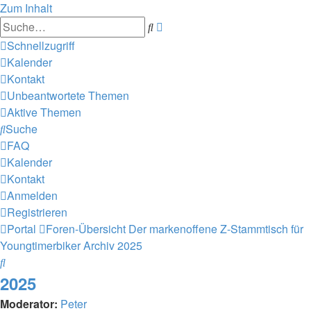
Zum Inhalt
Erweiterte
Suche
Suche
Schnellzugriff
Kalender
Kontakt
Unbeantwortete Themen
Aktive Themen
Suche
FAQ
Kalender
Kontakt
Anmelden
Registrieren
Portal
Foren-Übersicht
Der markenoffene Z-Stammtisch für
Youngtimerbiker
Archiv
2025
Suche
2025
Moderator:
Peter