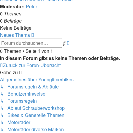
Moderator:
Peter
0
Themen
0
Beiträge
Keine Beiträge
Neues Thema
Erweiterte
Suche
Suche
0 Themen • Seite
1
von
1
In diesem Forum gibt es keine Themen oder Beiträge.
Zurück zur Foren-Übersicht
Gehe zu
Allgemeines über Youngtimerbikes
↳ Forumsregeln & Abläufe
↳ Benutzerhinweise
↳ Forumsregeln
↳ Ablauf Schrauberworkshop
↳ Bikes & Generelle Themen
↳ Motorräder
↳ Motorräder diverse Marken