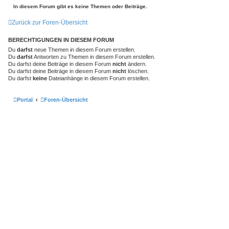
h
e
In diesem Forum gibt es keine Themen oder Beiträge.
e
i
t
Zurück zur Foren-Übersicht
e
r
t
BERECHTIGUNGEN IN DIESEM FORUM
e
S
Du
darfst
neue Themen in diesem Forum erstellen.
u
Du
darfst
Antworten zu Themen in diesem Forum erstellen.
c
Du darfst deine Beiträge in diesem Forum
nicht
ändern.
h
Du darfst deine Beiträge in diesem Forum
nicht
löschen.
e
Du darfst
keine
Dateianhänge in diesem Forum erstellen.
Portal
Foren-Übersicht