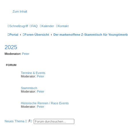
Zum Inhalt
Schnellzugriff
FAQ
Kalender
Kontakt
Portal
Foren-Übersicht
Der markenoffene Z-Stammtisch für Youngtimerb
2025
Moderator:
Peter
FORUM
Termine & Events
Moderator:
Peter
Stammtisch
Moderator:
Peter
Historische Rennen / Race Events
Moderator:
Peter
S
E
Neues Thema
u
r
c
w