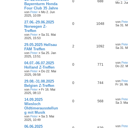
A
Z
0
688
t
e
Mo 2. Ju
Bayernturm Honda
r
t
n
r
f
Four Club 35 Jahre
n
u
a
z
von
Peter
»
Mo 2. Jun
g
t
t
f
2025, 10:09
t
g
e
r
e
e
L
27.06.-29.06.2025
von
Pete
w
r
B
A
Z
0
1048
e
Sa 31. M
Norwegen Z-
e
t
n
i
Treffen
o
i
n
u
z
t
von
Peter
»
Sa 31. Mai
t
r
r
f
2025, 15:53
t
g
e
a
r
g
L
29.05.2025 Hellsau
von
Pete
t
f
w
r
B
A
Z
2
1092
e
Sa 31. M
FAM Treffen
e
t
i
e
e
von
Peter
»
Sa 25. Jan
o
i
n
u
z
t
2025, 13:51
t
r
n
r
f
t
g
e
L
04.07.-06.07.2025
a
von
Pete
A
Z
0
771
r
e
g
Do 22. M
Holland Z-Treffen
t
f
w
r
B
t
von
Peter
»
Do 22. Mai
n
u
e
z
2025, 09:58
i
e
e
o
i
t
t
t
g
e
L
29.08.-31.08.2025
von
Pete
r
A
Z
0
n
744
r
f
r
e
Fr 16. M
Belgien Z-Treffen
a
w
r
B
t
g
von
Peter
»
Fr 16. Mai
n
u
e
t
f
z
2025, 08:13
i
o
i
t
t
t
g
e
e
e
L
14.09.2025
von
Pete
r
A
Z
0
568
r
f
r
e
Sa 3. Ma
Wiesloch
a
w
r
B
n
t
g
Oldtimerausstellun
n
u
e
t
f
z
i
g mit Musik
o
i
t
t
t
g
e
e
e
von
Peter
»
Sa 3. Mai
r
r
f
r
2025, 10:49
a
w
r
B
n
g
L
06.06.2025
von
Pete
e
t
f
A
Z
0
529