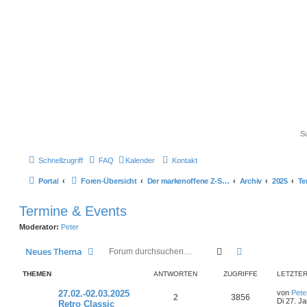
Schnellzugriff
FAQ
Kalender
Kontakt
Portal
Foren-Übersicht
Der markenoffene Z-Stammtisch für Youngtimerbiker
Archiv
2025
Te
Termine & Events
Moderator:
Peter
Suche
Erweiterte Suc
Neues Thema
THEMEN
ANTWORTEN
ZUGRIFFE
LETZTER
L
27.02.-02.03.2025
von
Pete
A
Z
2
3856
e
Di 27. J
Retro Classic