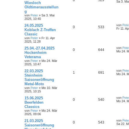
e
Sa 3. Ma
i
Wiesloch
o
i
t
t
e
e
Oldtimerausstellun
n
u
z
r
r
f
g
t
a
n
t
g
e
von
Peter
»
Sa 3. Mai
g
t
f
r
2025, 10:40
w
r
B
e
e
L
24.05.2025
von
Pete
e
A
Z
0
533
e
Fr 11. Ap
i
Koblach Z-Treffen
o
i
t
n
t
Classic
n
u
z
r
r
f
von
Peter
»
Fr 11. Apr
t
a
2025, 11:28
t
g
e
g
t
f
r
L
25.04.-27.04.2025
von
Pete
w
r
B
A
Z
0
644
e
Mo 24. M
e
e
Hockenheim
e
t
i
Veterama
o
i
n
u
z
n
t
von
Peter
»
Mo 24. Mär
t
r
r
f
2025, 10:47
t
g
e
a
r
g
L
22.03.2025
von
Pete
t
f
w
r
B
A
Z
1
691
e
Mo 24. M
Steinheim
e
t
i
e
e
Saisoneröffnung
o
i
n
u
z
t
Metal-Moto
t
r
n
r
f
t
g
e
von
Peter
»
Mo 10. Mär
a
r
2025, 10:15
g
t
f
w
r
B
L
15.06.2025
von
Pete
e
A
Z
0
540
e
Mo 24. M
i
e
e
Beerfelden
o
i
t
t
Classics
n
u
z
r
n
r
f
von
Peter
»
Mo 24. Mär
t
a
2025, 09:06
t
g
e
g
t
f
r
L
21.03.2025
von
Pete
w
r
B
A
Z
0
543
e
Sa 22. M
e
e
Saisoneröffnung
e
t
i