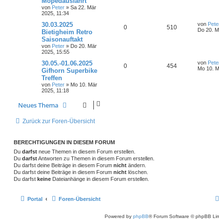
Mopedausfahrt
o
i
n
u
z
n
t
von
Peter
»
Sa 22. Mär
t
r
r
f
2025, 11:34
t
g
e
a
r
g
L
30.03.2025
von
Pete
t
f
w
r
B
A
Z
0
510
e
Do 20. M
Bietigheim Retro
e
t
i
e
e
Saisonauftakt
o
i
n
u
z
t
von
Peter
»
Do 20. Mär
t
r
n
r
f
2025, 15:55
t
g
e
a
r
g
L
30.05.-01.06.2025
von
Pete
t
f
w
r
B
A
Z
0
454
e
Mo 10. M
Gifhorn Superbike
e
t
i
e
e
Treffen
o
i
n
u
z
t
von
Peter
»
Mo 10. Mär
t
r
n
r
f
2025, 11:18
t
g
e
a
r
g
t
f
w
r
B
Neues Thema
e
i
e
e
o
i
Zurück zur Foren-Übersicht
t
r
n
r
f
a
g
t
f
BERECHTIGUNGEN IN DIESEM FORUM
Du
darfst
neue Themen in diesem Forum erstellen.
e
e
Du
darfst
Antworten zu Themen in diesem Forum erstellen.
Du darfst deine Beiträge in diesem Forum
nicht
ändern.
n
Du darfst deine Beiträge in diesem Forum
nicht
löschen.
Du darfst
keine
Dateianhänge in diesem Forum erstellen.
Portal
Foren-Übersicht
Powered by
phpBB
® Forum Software © phpBB Lim