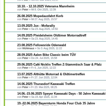
e
r
10.10. - 12.10.2025 Veterama Mannheim
t
von
Peter
»
Mi 8. Okt 2025, 12:39
e
S
26.08.2025 Mopedausfahrt Korb
u
von
Peter
»
Mi 27. Aug 2025, 15:57
c
h
13.09.2025 Jux - Mofarally
e
von
Peter
»
Sa 23. Aug 2025, 14:50
14.09.2025 Pleidelsheim Oldtimer Motorradtreff
von
Peter
»
Sa 23. Aug 2025, 14:45
23.08.2025 Fellowsride Odenwald
von
Wühlmaus
»
So 3. Aug 2025, 11:22
28.09.2025 Aalen Bike Classic beim TÜV
von
Peter
»
Do 24. Jul 2025, 15:58
29.06.2025 Café Nicklis Treffen Z-Stammtisch Saar & Pfalz
von
Peter
»
Fr 6. Jun 2025, 12:22
13.07.2025 Althütte Motorrad & Oldtimertreffen
von
Peter
»
Fr 27. Jun 2025, 12:04
14.06.2025 Thurasdorf Kawasaki Treffen
von
Peter
»
Fr 23. Mai 2025, 08:25
14.06.-15.06.2025 Speyer Kawasaki Days - 50 Jahre Kawasak
von
Peter
»
Sa 19. Apr 2025, 11:34
19.-22.06.2025 Bayernturm Honda Four Club 35 Jahre