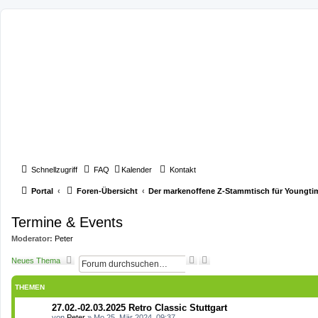
Schnellzugriff
FAQ
Kalender
Kontakt
Portal
Foren-Übersicht
Der markenoffene Z-Stammtisch für Youngti
Termine & Events
Moderator:
Peter
S
E
Neues Thema
u
r
c
w
THEMEN
h
e
e
i
27.02.-02.03.2025 Retro Classic Stuttgart
t
von
Peter
»
Mo 25. Mär 2024, 09:37