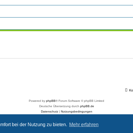
Ko
Powered by
phpBB
® Forum Software © phpBB Limited
Deutsche Übersetzung durch
phpBB.de
Datenschutz
|
Nutzungsbedingungen
Customized by
WireSys
mfort bei der Nutzung zu bieten.
Mehr erfahren