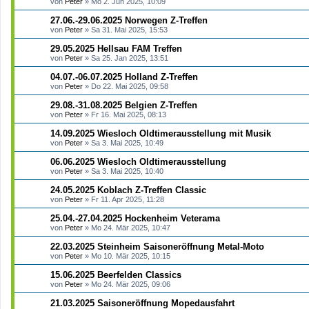
von
Peter
»
Mo 2. Jun 2025, 10:09
27.06.-29.06.2025 Norwegen Z-Treffen
von
Peter
»
Sa 31. Mai 2025, 15:53
29.05.2025 Hellsau FAM Treffen
von
Peter
»
Sa 25. Jan 2025, 13:51
04.07.-06.07.2025 Holland Z-Treffen
von
Peter
»
Do 22. Mai 2025, 09:58
29.08.-31.08.2025 Belgien Z-Treffen
von
Peter
»
Fr 16. Mai 2025, 08:13
14.09.2025 Wiesloch Oldtimerausstellung mit Musik
von
Peter
»
Sa 3. Mai 2025, 10:49
06.06.2025 Wiesloch Oldtimerausstellung
von
Peter
»
Sa 3. Mai 2025, 10:40
24.05.2025 Koblach Z-Treffen Classic
von
Peter
»
Fr 11. Apr 2025, 11:28
25.04.-27.04.2025 Hockenheim Veterama
von
Peter
»
Mo 24. Mär 2025, 10:47
22.03.2025 Steinheim Saisoneröffnung Metal-Moto
von
Peter
»
Mo 10. Mär 2025, 10:15
15.06.2025 Beerfelden Classics
von
Peter
»
Mo 24. Mär 2025, 09:06
21.03.2025 Saisoneröffnung Mopedausfahrt