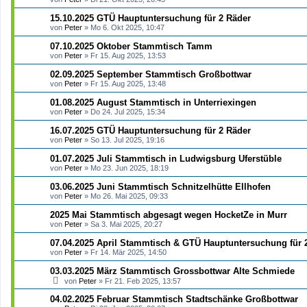
e
r
15.10.2025 GTÜ Hauptuntersuchung für 2 Räder
t
von
Peter
»
Mo 6. Okt 2025, 10:47
e
S
07.10.2025 Oktober Stammtisch Tamm
u
von
Peter
»
Fr 15. Aug 2025, 13:53
c
h
02.09.2025 September Stammtisch Großbottwar
e
von
Peter
»
Fr 15. Aug 2025, 13:48
01.08.2025 August Stammtisch in Unterriexingen
von
Peter
»
Do 24. Jul 2025, 15:34
16.07.2025 GTÜ Hauptuntersuchung für 2 Räder
von
Peter
»
So 13. Jul 2025, 19:16
01.07.2025 Juli Stammtisch in Ludwigsburg Uferstüble
von
Peter
»
Mo 23. Jun 2025, 18:19
03.06.2025 Juni Stammtisch Schnitzelhütte Ellhofen
von
Peter
»
Mo 26. Mai 2025, 09:33
2025 Mai Stammtisch abgesagt wegen HocketZe in Murr
von
Peter
»
Sa 3. Mai 2025, 20:27
07.04.2025 April Stammtisch & GTÜ Hauptuntersuchung für 
von
Peter
»
Fr 14. Mär 2025, 14:50
03.03.2025 März Stammtisch Grossbottwar Alte Schmiede
von
Peter
»
Fr 21. Feb 2025, 13:57
04.02.2025 Februar Stammtisch Stadtschänke Großbottwar