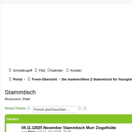
Schnellzugriff
FAQ
Kalender
Kontakt
Portal
Foren-Übersicht
Der markenoffene Z-Stammtisch für Youngti
Stammtisch
Moderator:
Peter
S
E
Neues Thema
u
r
c
w
THEMEN
h
e
e
i
04.11.12025 November Stammtisch Murr Ziegelhütte
t
von
Peter
»
Di 21. Okt 2025, 20:45