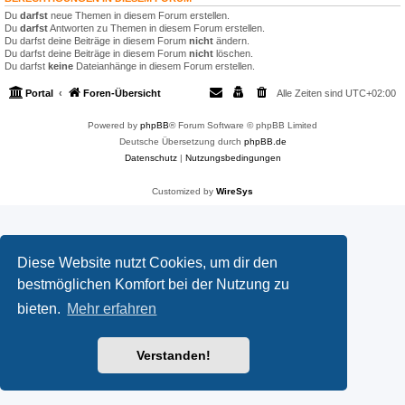
Du
darfst
neue Themen in diesem Forum erstellen.
Du
darfst
Antworten zu Themen in diesem Forum erstellen.
Du darfst deine Beiträge in diesem Forum
nicht
ändern.
Du darfst deine Beiträge in diesem Forum
nicht
löschen.
Du darfst
keine
Dateianhänge in diesem Forum erstellen.
Portal
Foren-Übersicht
Alle Zeiten sind
UTC+02:00
Powered by
phpBB
® Forum Software © phpBB Limited
Deutsche Übersetzung durch
phpBB.de
Datenschutz
|
Nutzungsbedingungen
Customized by
WireSys
Diese Website nutzt Cookies, um dir den
bestmöglichen Komfort bei der Nutzung zu
bieten.
Mehr erfahren
Verstanden!