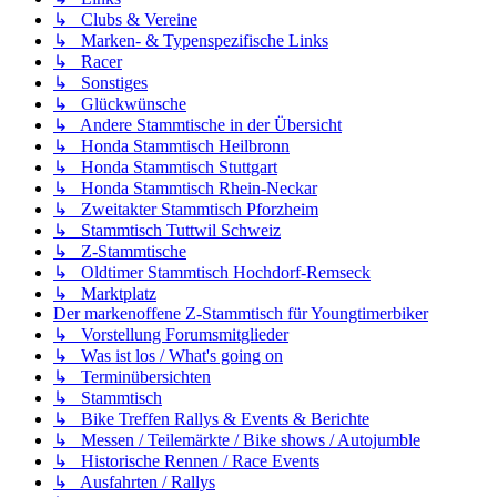
↳ Clubs & Vereine
↳ Marken- & Typenspezifische Links
↳ Racer
↳ Sonstiges
↳ Glückwünsche
↳ Andere Stammtische in der Übersicht
↳ Honda Stammtisch Heilbronn
↳ Honda Stammtisch Stuttgart
↳ Honda Stammtisch Rhein-Neckar
↳ Zweitakter Stammtisch Pforzheim
↳ Stammtisch Tuttwil Schweiz
↳ Z-Stammtische
↳ Oldtimer Stammtisch Hochdorf-Remseck
↳ Marktplatz
Der markenoffene Z-Stammtisch für Youngtimerbiker
↳ Vorstellung Forumsmitglieder
↳ Was ist los / What's going on
↳ Terminübersichten
↳ Stammtisch
↳ Bike Treffen Rallys & Events & Berichte
↳ Messen / Teilemärkte / Bike shows / Autojumble
↳ Historische Rennen / Race Events
↳ Ausfahrten / Rallys