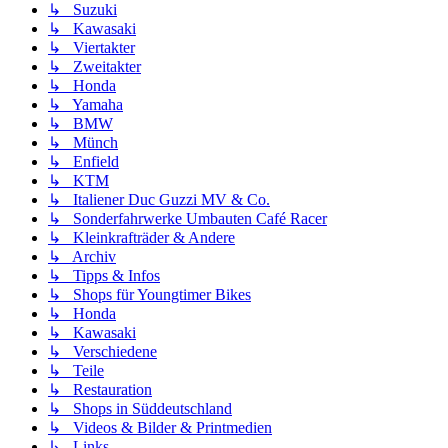
↳ Suzuki
↳ Kawasaki
↳ Viertakter
↳ Zweitakter
↳ Honda
↳ Yamaha
↳ BMW
↳ Münch
↳ Enfield
↳ KTM
↳ Italiener Duc Guzzi MV & Co.
↳ Sonderfahrwerke Umbauten Café Racer
↳ Kleinkrafträder & Andere
↳ Archiv
↳ Tipps & Infos
↳ Shops für Youngtimer Bikes
↳ Honda
↳ Kawasaki
↳ Verschiedene
↳ Teile
↳ Restauration
↳ Shops in Süddeutschland
↳ Videos & Bilder & Printmedien
↳ Links