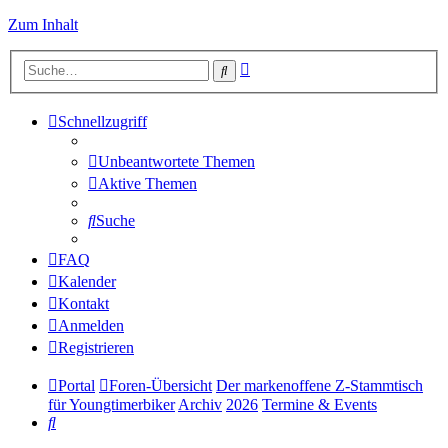
Zum Inhalt
Erweiterte
Suche
Suche
Schnellzugriff
Unbeantwortete Themen
Aktive Themen
Suche
FAQ
Kalender
Kontakt
Anmelden
Registrieren
Portal
Foren-Übersicht
Der markenoffene Z-Stammtisch
für Youngtimerbiker
Archiv
2026
Termine & Events
Suche