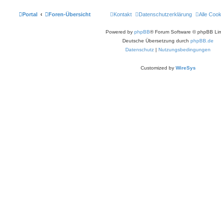
Portal
Foren-Übersicht
Kontakt
Datenschutzerklärung
Alle Coo
Powered by
phpBB
® Forum Software © phpBB Lim
Deutsche Übersetzung durch
phpBB.de
Datenschutz
|
Nutzungsbedingungen
Customized by
WireSys