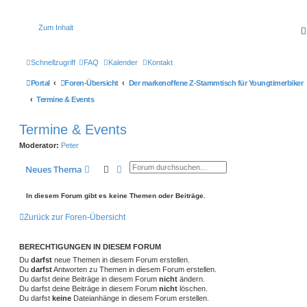
Zum Inhalt
Schnellzugriff
FAQ
Kalender
Kontakt
Portal
Foren-Übersicht
Der markenoffene Z-Stammtisch für Youngtimerbiker
Termine & Events
Termine & Events
Moderator:
Peter
Suche
Erweiterte Suche
Neues Thema
In diesem Forum gibt es keine Themen oder Beiträge.
Zurück zur Foren-Übersicht
BERECHTIGUNGEN IN DIESEM FORUM
Du
darfst
neue Themen in diesem Forum erstellen.
Du
darfst
Antworten zu Themen in diesem Forum erstellen.
Du darfst deine Beiträge in diesem Forum
nicht
ändern.
Du darfst deine Beiträge in diesem Forum
nicht
löschen.
Du darfst
keine
Dateianhänge in diesem Forum erstellen.