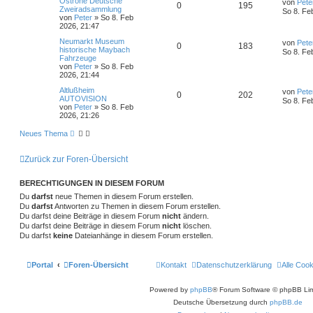
L
Ostrohe Deutsche
r
von
Pete
a
A
Z
0
195
e
Zweiradsammlung
w
r
B
n
g
So 8. Fe
t
f
t
von
Peter
»
So 8. Feb
e
n
u
z
2026, 21:47
i
o
i
e
e
t
t
t
g
L
Neumarkt Museum
e
von
Pete
r
A
Z
0
183
r
f
e
historische Maybach
r
n
a
So 8. Fe
t
Fahrzeuge
w
r
B
g
n
u
t
f
z
von
Peter
»
So 8. Feb
e
t
2026, 21:44
i
o
i
t
g
e
e
e
t
L
Altlußheim
r
von
Pete
r
A
Z
0
202
r
f
e
AUTOVISION
w
r
B
n
a
So 8. Fe
t
von
Peter
»
So 8. Feb
e
g
n
u
t
f
z
2026, 21:26
i
o
i
t
t
t
g
e
e
e
r
Neues Thema
r
f
r
a
w
r
B
n
g
t
f
e
Zurück zur Foren-Übersicht
i
o
i
e
e
t
r
BERECHTIGUNGEN IN DIESEM FORUM
r
f
n
a
Du
darfst
neue Themen in diesem Forum erstellen.
g
t
f
Du
darfst
Antworten zu Themen in diesem Forum erstellen.
Du darfst deine Beiträge in diesem Forum
nicht
ändern.
e
e
Du darfst deine Beiträge in diesem Forum
nicht
löschen.
Du darfst
keine
Dateianhänge in diesem Forum erstellen.
n
Portal
Foren-Übersicht
Kontakt
Datenschutzerklärung
Alle Coo
Powered by
phpBB
® Forum Software © phpBB Lim
Deutsche Übersetzung durch
phpBB.de