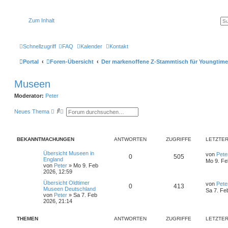
Zum Inhalt
Schnellzugriff
FAQ
Kalender
Kontakt
Portal
Foren-Übersicht
Der markenoffene Z-Stammtisch für Youngtime
Museen
Moderator:
Peter
S
E
Neues Thema
u
r
c
w
h
e
e
i
BEKANNTMACHUNGEN
ANTWORTEN
ZUGRIFFE
LETZTER
t
e
r
L
Übersicht Museen in
von
Pete
A
Z
0
505
t
e
England
Mo 9. Fe
e
t
von
Peter
»
Mo 9. Feb
n
u
S
z
2026, 12:59
u
t
t
g
L
Übersicht Oldtimer
c
e
von
Pete
A
Z
0
413
e
Museen Deutschland
h
r
Sa 7. Fe
t
von
Peter
»
Sa 7. Feb
e
w
r
B
n
u
z
2026, 21:14
e
t
i
o
i
t
g
e
t
THEMEN
ANTWORTEN
ZUGRIFFE
r
LETZTER
r
r
f
w
r
B
a