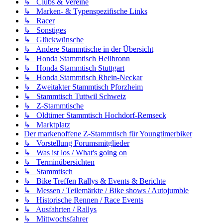
↳ Clubs & Vereine
↳ Marken- & Typenspezifische Links
↳ Racer
↳ Sonstiges
↳ Glückwünsche
↳ Andere Stammtische in der Übersicht
↳ Honda Stammtisch Heilbronn
↳ Honda Stammtisch Stuttgart
↳ Honda Stammtisch Rhein-Neckar
↳ Zweitakter Stammtisch Pforzheim
↳ Stammtisch Tuttwil Schweiz
↳ Z-Stammtische
↳ Oldtimer Stammtisch Hochdorf-Remseck
↳ Marktplatz
Der markenoffene Z-Stammtisch für Youngtimerbiker
↳ Vorstellung Forumsmitglieder
↳ Was ist los / What's going on
↳ Terminübersichten
↳ Stammtisch
↳ Bike Treffen Rallys & Events & Berichte
↳ Messen / Teilemärkte / Bike shows / Autojumble
↳ Historische Rennen / Race Events
↳ Ausfahrten / Rallys
↳ Mittwochsfahrer