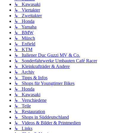
↳ Kawasaki
↳ Viertakter
↳ Zweitakter
↳ Honda
↳ Yamaha
↳ BMW
↳ Münch
↳ Enfield
↳ KTM
↳ Italiener Duc Guzzi MV & Co.
↳ Sonderfahrwerke Umbauten Café Racer
↳ Kleinkrafträder & Andere
↳ Archiv
↳ Tipps & Infos
↳ Shops für Youngtimer Bikes
↳ Honda
↳ Kawasaki
↳ Verschiedene
↳ Teile
↳ Restauration
↳ Shops in Süddeutschland
↳ Videos & Bilder & Printmedien
↳ Links