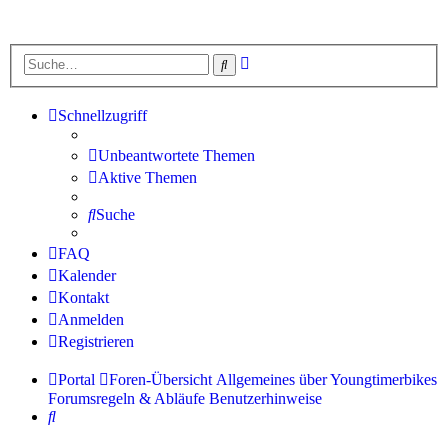
Erweiterte
Suche
Suche
Schnellzugriff
Unbeantwortete Themen
Aktive Themen
Suche
FAQ
Kalender
Kontakt
Anmelden
Registrieren
Portal
Foren-Übersicht
Allgemeines über Youngtimerbikes
Forumsregeln & Abläufe
Benutzerhinweise
Suche