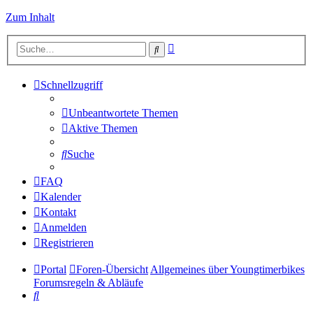
Zum Inhalt
Erweiterte
Suche
Suche
Schnellzugriff
Unbeantwortete Themen
Aktive Themen
Suche
FAQ
Kalender
Kontakt
Anmelden
Registrieren
Portal
Foren-Übersicht
Allgemeines über Youngtimerbikes
Forumsregeln & Abläufe
Suche