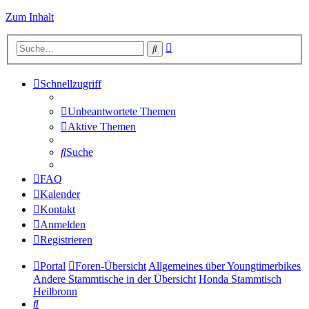
Zum Inhalt
Erweiterte
Suche
Suche
Schnellzugriff
Unbeantwortete Themen
Aktive Themen
Suche
FAQ
Kalender
Kontakt
Anmelden
Registrieren
Portal
Foren-Übersicht
Allgemeines über Youngtimerbikes
Andere Stammtische in der Übersicht
Honda Stammtisch
Heilbronn
Suche