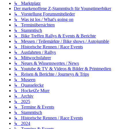
↳ Marktplatz
Der markenoffene Z-Stammtisch für Youngtimerbiker
↳ Vorstellung Forumsmitglieder
↳ Was ist los / What's going on
↳ Terminübersichten
↳ Stammtisch
↳ Bike Treffen Rallys & Events & Berichte
↳ Messen / Teilemärkte / Bike shows / Autojumble
↳ Historische Rennen / Race Events
↳ Ausfahrten / Rallys
↳ Mittwochsfahrer
↳ Neues & Wissenswertes / News
↳ Youtube & TV & Videos & Bilder & Printmedien
↳ Reisen & Berichte / Journeys & Trips
↳ Museen
↳ Quasselecke
↳ HocketZe Murr
↳ Archiv
↳ 2025
↳ Termine & Events
↳ Stammtisch
↳ Historische Rennen / Race Events
↳ 2024
↳ Termine & Events