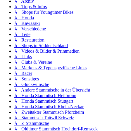
↳ Archiv
↳ Tipps & Infos
↳ Shops für Youngtimer Bikes
↳ Honda
↳ Kawasaki
↳ Verschiedene
↳ Teile
↳ Restauration
↳ Shops in Süddeutschland
↳ Videos & Bilder & Printmedien
↳ Links
↳ Clubs & Vereine
↳ Marken- & Typenspezifische Links
↳ Racer
↳ Sonstiges
↳ Glückwünsche
↳ Andere Stammtische in der Übersicht
↳ Honda Stammtisch Heilbronn
↳ Honda Stammtisch Stuttgart
↳ Honda Stammtisch Rhein-Neckar
↳ Zweitakter Stammtisch Pforzheim
↳ Stammtisch Tuttwil Schweiz
↳ Z-Stammtische
↳ Oldtimer Stammtisch Hochdorf-Remseck