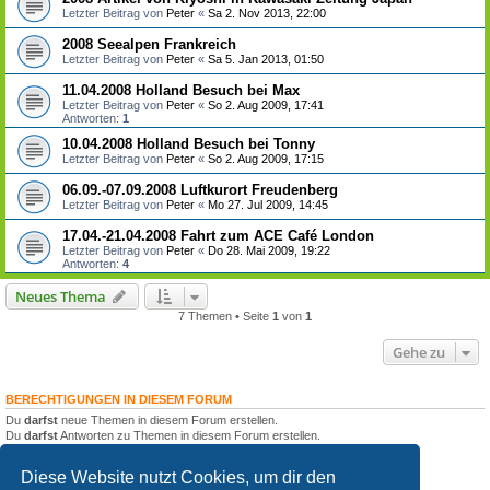
Letzter Beitrag von
Peter
«
Sa 2. Nov 2013, 22:00
2008 Seealpen Frankreich
Letzter Beitrag von
Peter
«
Sa 5. Jan 2013, 01:50
11.04.2008 Holland Besuch bei Max
Letzter Beitrag von
Peter
«
So 2. Aug 2009, 17:41
Antworten:
1
10.04.2008 Holland Besuch bei Tonny
Letzter Beitrag von
Peter
«
So 2. Aug 2009, 17:15
06.09.-07.09.2008 Luftkurort Freudenberg
Letzter Beitrag von
Peter
«
Mo 27. Jul 2009, 14:45
17.04.-21.04.2008 Fahrt zum ACE Café London
Letzter Beitrag von
Peter
«
Do 28. Mai 2009, 19:22
Antworten:
4
Neues Thema
7 Themen • Seite
1
von
1
Gehe zu
BERECHTIGUNGEN IN DIESEM FORUM
Du
darfst
neue Themen in diesem Forum erstellen.
Du
darfst
Antworten zu Themen in diesem Forum erstellen.
Du darfst deine Beiträge in diesem Forum
nicht
ändern.
Du darfst deine Beiträge in diesem Forum
nicht
löschen.
Diese Website nutzt Cookies, um dir den
Du darfst
keine
Dateianhänge in diesem Forum erstellen.