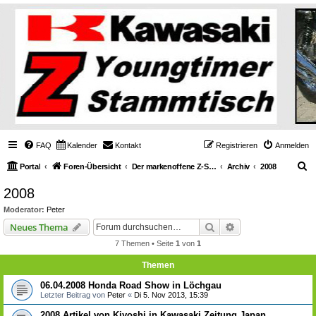
FAQ
Kalender
Kontakt
Registrieren
Anmelden
S
Portal
Foren-Übersicht
Der markenoffene Z-Stammtisch für Youngtimerbiker
Archiv
2008
u
2008
c
Moderator:
Peter
h
Suche
Erweiterte Suche
Neues Thema
e
7 Themen • Seite
1
von
1
Themen
06.04.2008 Honda Road Show in Löchgau
Letzter Beitrag von
Peter
«
Di 5. Nov 2013, 15:39
2008 Artikel von Kiyoshi in Kawasaki Zeitung Japan