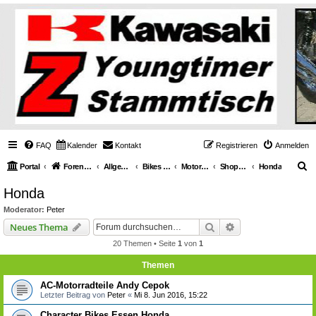
FAQ
Kalender
Kontakt
Registrieren
Anmelden
S
Portal
Foren-Übersicht
Allgemeines über Youngtimerbikes
Bikes & Generelle Themen
Motorräder
Shops für Youngtimer Bikes
Honda
u
Honda
c
Moderator:
Peter
h
Suche
Erweiterte Suche
Neues Thema
e
20 Themen • Seite
1
von
1
Themen
AC-Motorradteile Andy Cepok
Letzter Beitrag von
Peter
«
Mi 8. Jun 2016, 15:22
Character Bikes Essen Honda