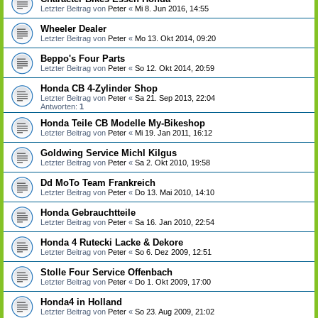
Letzter Beitrag von
Peter
«
Mi 8. Jun 2016, 14:55
Wheeler Dealer
Letzter Beitrag von
Peter
«
Mo 13. Okt 2014, 09:20
Beppo's Four Parts
Letzter Beitrag von
Peter
«
So 12. Okt 2014, 20:59
Honda CB 4-Zylinder Shop
Letzter Beitrag von
Peter
«
Sa 21. Sep 2013, 22:04
Antworten:
1
Honda Teile CB Modelle My-Bikeshop
Letzter Beitrag von
Peter
«
Mi 19. Jan 2011, 16:12
Goldwing Service Michl Kilgus
Letzter Beitrag von
Peter
«
Sa 2. Okt 2010, 19:58
Dd MoTo Team Frankreich
Letzter Beitrag von
Peter
«
Do 13. Mai 2010, 14:10
Honda Gebrauchtteile
Letzter Beitrag von
Peter
«
Sa 16. Jan 2010, 22:54
Honda 4 Rutecki Lacke & Dekore
Letzter Beitrag von
Peter
«
So 6. Dez 2009, 12:51
Stolle Four Service Offenbach
Letzter Beitrag von
Peter
«
Do 1. Okt 2009, 17:00
Honda4 in Holland
Letzter Beitrag von
Peter
«
So 23. Aug 2009, 21:02