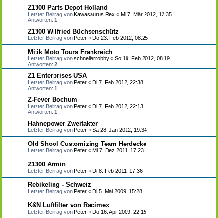
Z1300 Parts Depot Holland
Letzter Beitrag von
Kawasaurus Rex
«
Mi 7. Mär 2012, 12:35
Antworten:
1
Z1300 Wilfried Büchsenschütz
Letzter Beitrag von
Peter
«
Do 23. Feb 2012, 08:25
Mitik Moto Tours Frankreich
Letzter Beitrag von
schnellerrobby
«
So 19. Feb 2012, 08:19
Antworten:
2
Z1 Enterprises USA
Letzter Beitrag von
Peter
«
Di 7. Feb 2012, 22:38
Antworten:
1
Z-Fever Bochum
Letzter Beitrag von
Peter
«
Di 7. Feb 2012, 22:13
Antworten:
1
Hahnepower Zweitakter
Letzter Beitrag von
Peter
«
Sa 28. Jan 2012, 19:34
Old Shool Customizing Team Herdecke
Letzter Beitrag von
Peter
«
Mi 7. Dez 2011, 17:23
Z1300 Armin
Letzter Beitrag von
Peter
«
Di 8. Feb 2011, 17:36
Rebikeling - Schweiz
Letzter Beitrag von
Peter
«
Di 5. Mai 2009, 15:28
K&N Luftfilter von Racimex
Letzter Beitrag von
Peter
«
Do 16. Apr 2009, 22:15