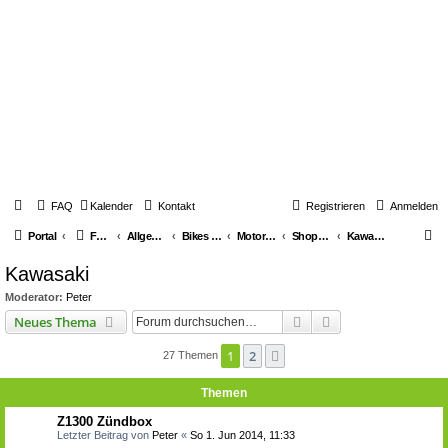
FAQ
Kalender
Kontakt
Registrieren
Anmelden
S
Portal
Foren-Übersicht
Allgemeines über Youngtimerbikes
Bikes & Generelle Themen
Motorräder
Shops für Youngtimer Bikes
Kawasaki
u
Kawasaki
c
Moderator:
Peter
h
Suche
Erweiterte Suche
Neues Thema
e
1
2
Nächste
27 Themen
Themen
Z1300 Zündbox
Letzter Beitrag von
Peter
«
So 1. Jun 2014, 11:33