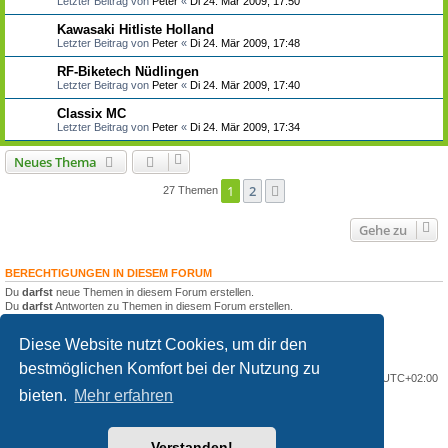
Letzter Beitrag von
Peter
«
Di 24. Mär 2009, 17:50
Kawasaki Hitliste Holland
Letzter Beitrag von
Peter
«
Di 24. Mär 2009, 17:48
RF-Biketech Nüdlingen
Letzter Beitrag von
Peter
«
Di 24. Mär 2009, 17:40
Classix MC
Letzter Beitrag von
Peter
«
Di 24. Mär 2009, 17:34
Neues Thema
1
2
Nächste
27 Themen
Gehe zu
BERECHTIGUNGEN IN DIESEM FORUM
Du
darfst
neue Themen in diesem Forum erstellen.
Du
darfst
Antworten zu Themen in diesem Forum erstellen.
Du darfst deine Beiträge in diesem Forum
nicht
ändern.
Du darfst deine Beiträge in diesem Forum
nicht
löschen.
Diese Website nutzt Cookies, um dir den
Du darfst
keine
Dateianhänge in diesem Forum erstellen.
bestmöglichen Komfort bei der Nutzung zu
Portal
Foren-Übersicht
Alle Zeiten sind
UTC+02:00
bieten.
Mehr erfahren
Powered by
phpBB
® Forum Software © phpBB Limited
Deutsche Übersetzung durch
phpBB.de
Verstanden!