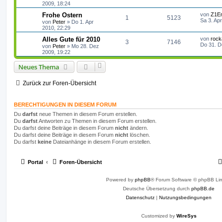
t
t
2009, 18:24
e
e
n
u
z
r
r
f
t
L
Frohe Ostern
a
von
Z1E
A
Z
1
n
5123
t
g
e
e
g
Sa 3. Ap
von
Peter
»
Do 1. Apr
t
f
r
t
2010, 22:29
n
u
w
r
B
z
e
e
e
t
L
Alles Gute für 2010
von
rock
A
Z
3
7146
t
g
i
e
o
i
e
Do 31. D
von
Peter
»
Mo 28. Dez
n
t
r
t
2009, 19:22
n
u
r
w
r
B
z
r
f
a
e
t
Neues Thema
t
g
g
i
e
o
i
t
f
t
r
r
w
r
B
r
f
Zurück zur Foren-Übersicht
e
e
a
e
g
i
o
i
t
f
n
t
r
BERECHTIGUNGEN IN DIESEM FORUM
r
f
e
e
a
Du
darfst
neue Themen in diesem Forum erstellen.
g
t
f
n
Du
darfst
Antworten zu Themen in diesem Forum erstellen.
Du darfst deine Beiträge in diesem Forum
nicht
ändern.
e
e
Du darfst deine Beiträge in diesem Forum
nicht
löschen.
Du darfst
keine
Dateianhänge in diesem Forum erstellen.
n
Portal
Foren-Übersicht
Powered by
phpBB
® Forum Software © phpBB Lim
Deutsche Übersetzung durch
phpBB.de
Datenschutz
|
Nutzungsbedingungen
Customized by
WireSys