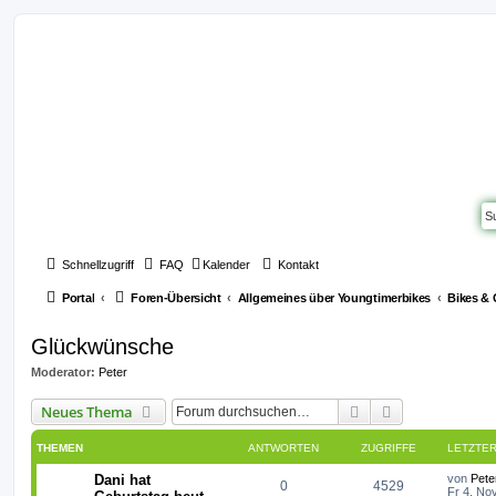
Schnellzugriff
FAQ
Kalender
Kontakt
Portal
Foren-Übersicht
Allgemeines über Youngtimerbikes
Bikes &
Glückwünsche
Moderator:
Peter
Suche
Erweiterte Suc
Neues Thema
THEMEN
ANTWORTEN
ZUGRIFFE
LETZTER
L
Dani hat
von
Pete
A
Z
0
4529
e
Fr 4. No