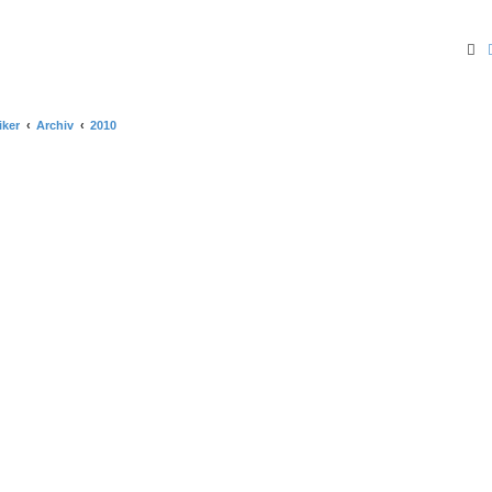
Su
iker
Archiv
2010