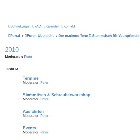
Schnellzugriff
FAQ
Kalender
Kontakt
Portal
Foren-Übersicht
Der markenoffene Z-Stammtisch für Youngtimerb
2010
Moderator:
Peter
FORUM
Termine
Moderator:
Peter
Stammtisch & Schrauberworkshop
Moderator:
Peter
Ausfahrten
Moderator:
Peter
Events
Moderator:
Peter