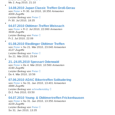
Mo 2. Aug 2010, 21:10
14.08.2010 Japan Classic Treffen Groß-Gerau
von
Peter
»
Fr 30. Jul 2010, 18:35
0
Antworten
4009
Zugriffe
Letzter Beitrag
von
Peter
Fr 30. Jul 2010, 18:35
04.07.2010 Oldtimer-Treffen Weissach
von
Peter
»
Fr 2. Jul 2010, 22:06
0
Antworten
3936
Zugriffe
Letzter Beitrag
von
Peter
Fr 2. Jul 2010, 22:06
01.08.2010 Riedlinger Oldtimer Treffen
von
Peter
»
So 21. Mär 2010, 23:04
0
Antworten
4127
Zugriffe
Letzter Beitrag
von
Peter
So 21. Mär 2010, 23:04
21.-24.05.2010 Spessart Odenwald
von
Peter
»
Do 4. Mär 2010, 10:56
0
Antworten
4190
Zugriffe
Letzter Beitrag
von
Peter
Do 4. Mär 2010, 10:56
07.06.2010 ADAC Bikertreffen Solitudering
von
Peter
»
So 31. Jan 2010, 13:40
1
Antworten
4886
Zugriffe
Letzter Beitrag
von
schnellerrobby
Di 2. Feb 2010, 03:50
04.07.2010 Young- & Oldtimertreffen Frickenhausen
von
Peter
»
So 31. Jan 2010, 13:35
0
Antworten
4229
Zugriffe
Letzter Beitrag
von
Peter
So 31. Jan 2010, 13:35