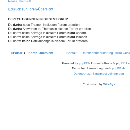
Neues Thema
Zurück zur Foren-Übersicht
BERECHTIGUNGEN IN DIESEM FORUM
Du
darfst
neue Themen in diesem Forum erstellen.
Du
darfst
Antworten zu Themen in diesem Forum erstellen.
Du darfst deine Beiträge in diesem Forum
nicht
ändern.
Du darfst deine Beiträge in diesem Forum
nicht
löschen.
Du darfst
keine
Dateianhänge in diesem Forum erstellen.
Portal
Foren-Übersicht
Kontakt
Datenschutzerklärung
Alle Coo
Powered by
phpBB
® Forum Software © phpBB Lim
Deutsche Übersetzung durch
phpBB.de
Datenschutz
|
Nutzungsbedingungen
Customized by
WireSys