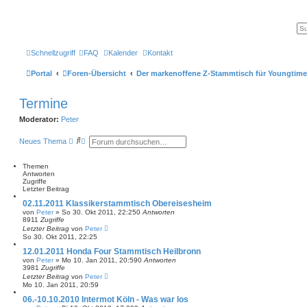
Schnellzugriff
FAQ
Kalender
Kontakt
Portal
Foren-Übersicht
Der markenoffene Z-Stammtisch für Youngtime
Termine
Moderator:
Peter
S
E
Neues Thema
u
r
c
w
h
e
Themen
e
i
Antworten
t
Zugriffe
e
Letzter Beitrag
r
02.11.2011 Klassikerstammtisch Obereisesheim
t
von
Peter
»
So 30. Okt 2011, 22:25
0
Antworten
e
8911
Zugriffe
S
Letzter Beitrag
von
Peter
u
So 30. Okt 2011, 22:25
c
h
12.01.2011 Honda Four Stammtisch Heilbronn
e
von
Peter
»
Mo 10. Jan 2011, 20:59
0
Antworten
3981
Zugriffe
Letzter Beitrag
von
Peter
Mo 10. Jan 2011, 20:59
06.-10.10.2010 Intermot Köln - Was war los