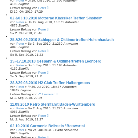
von
Peter
»
Di 19. Okt 2010, 17:29
0
Antworten
4193
Zugriffe
Letzter Beitrag
von
Peter
Di 19. Okt 2010, 17:29
02.&03.10.2010 Motorrad Klassiker Treffen Sinsheim
von
Peter
»
Do 19. Aug 2010, 16:57
1
Antworten
4879
Zugriffe
Letzter Beitrag
von
Peter
Sa 2. Okt 2010, 23:46
25.&26.09.2010 Schlepper & Oldtimertreffen Hohenhaslach
von
Peter
»
So 5. Sep 2010, 21:23
0
Antworten
4043
Zugriffe
Letzter Beitrag
von
Peter
So 5. Sep 2010, 21:23
15.-17.10.2010 Gespann & Oldtimertreffen Leonberg
von
Peter
»
So 5. Sep 2010, 21:11
0
Antworten
4135
Zugriffe
Letzter Beitrag
von
Peter
So 5. Sep 2010, 21:11
28.&29.08.2010 H2 Club Treffen Halbergmoos
von
Peter
»
Fr 30. Jul 2010, 18:43
7
Antworten
10449
Zugriffe
Letzter Beitrag
von
Z1Emmeran
Mi 1. Sep 2010, 22:26
11.09.2010 Retro Sternfahrt Baden-Württemberg
von
Peter
»
Mo 2. Aug 2010, 21:27
0
Antworten
4066
Zugriffe
Letzter Beitrag
von
Peter
Mo 2. Aug 2010, 21:27
02.10.2010 Carmonie Beilstein / Bottwartal
von
Peter
»
Mo 26. Jul 2010, 21:49
0
Antworten
3970
Zugriffe
Letzter Beitrag
von
Peter