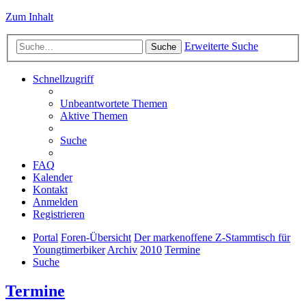
Zum Inhalt
Erweiterte Suche
Suche
Schnellzugriff
Unbeantwortete Themen
Aktive Themen
Suche
FAQ
Kalender
Kontakt
Anmelden
Registrieren
Portal
Foren-Übersicht
Der markenoffene Z-Stammtisch für
Youngtimerbiker
Archiv
2010
Termine
Suche
Termine