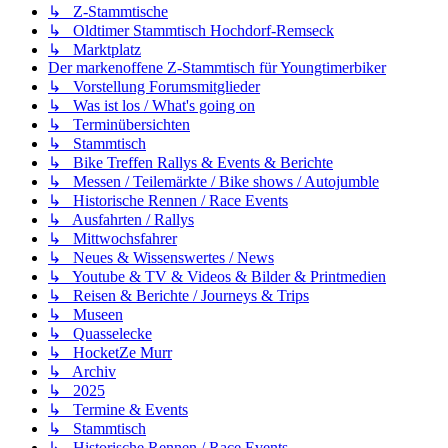
↳ Z-Stammtische
↳ Oldtimer Stammtisch Hochdorf-Remseck
↳ Marktplatz
Der markenoffene Z-Stammtisch für Youngtimerbiker
↳ Vorstellung Forumsmitglieder
↳ Was ist los / What's going on
↳ Terminübersichten
↳ Stammtisch
↳ Bike Treffen Rallys & Events & Berichte
↳ Messen / Teilemärkte / Bike shows / Autojumble
↳ Historische Rennen / Race Events
↳ Ausfahrten / Rallys
↳ Mittwochsfahrer
↳ Neues & Wissenswertes / News
↳ Youtube & TV & Videos & Bilder & Printmedien
↳ Reisen & Berichte / Journeys & Trips
↳ Museen
↳ Quasselecke
↳ HocketZe Murr
↳ Archiv
↳ 2025
↳ Termine & Events
↳ Stammtisch
↳ Historische Rennen / Race Events