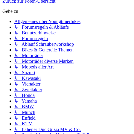
Zurück zur Foren-Übersicht
Gehe zu
Allgemeines über Youngtimerbikes
↳ Forumsregeln & Abläufe
↳ Benutzerhinweise
↳ Forumsregeln
↳ Ablauf Schrauberworkshop
↳ Bikes & Generelle Themen
↳ Motorräder
↳ Motorräder diverse Marken
↳ Mopeds aller Art
↳ Suzuki
↳ Kawasaki
↳ Viertakter
↳ Zweitakter
↳ Honda
↳ Yamaha
↳ BMW
↳ Münch
↳ Enfield
↳ KTM
↳ Italiener Duc Guzzi MV & Co.