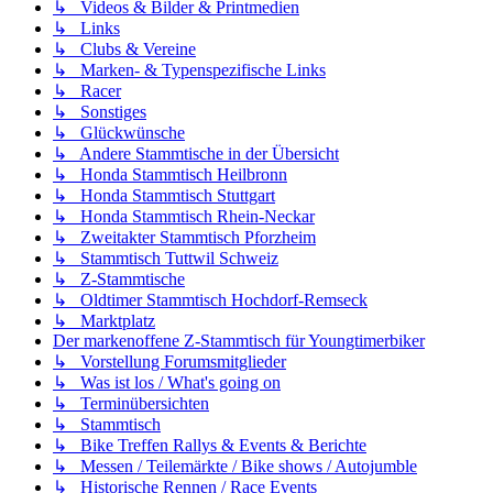
↳ Videos & Bilder & Printmedien
↳ Links
↳ Clubs & Vereine
↳ Marken- & Typenspezifische Links
↳ Racer
↳ Sonstiges
↳ Glückwünsche
↳ Andere Stammtische in der Übersicht
↳ Honda Stammtisch Heilbronn
↳ Honda Stammtisch Stuttgart
↳ Honda Stammtisch Rhein-Neckar
↳ Zweitakter Stammtisch Pforzheim
↳ Stammtisch Tuttwil Schweiz
↳ Z-Stammtische
↳ Oldtimer Stammtisch Hochdorf-Remseck
↳ Marktplatz
Der markenoffene Z-Stammtisch für Youngtimerbiker
↳ Vorstellung Forumsmitglieder
↳ Was ist los / What's going on
↳ Terminübersichten
↳ Stammtisch
↳ Bike Treffen Rallys & Events & Berichte
↳ Messen / Teilemärkte / Bike shows / Autojumble
↳ Historische Rennen / Race Events