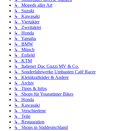
↳ Mopeds aller Art
↳ Suzuki
↳ Kawasaki
↳ Viertakter
↳ Zweitakter
↳ Honda
↳ Yamaha
↳ BMW
↳ Münch
↳ Enfield
↳ KTM
↳ Italiener Duc Guzzi MV & Co.
↳ Sonderfahrwerke Umbauten Café Racer
↳ Kleinkrafträder & Andere
↳ Archiv
↳ Tipps & Infos
↳ Shops für Youngtimer Bikes
↳ Honda
↳ Kawasaki
↳ Verschiedene
↳ Teile
↳ Restauration
↳ Shops in Süddeutschland