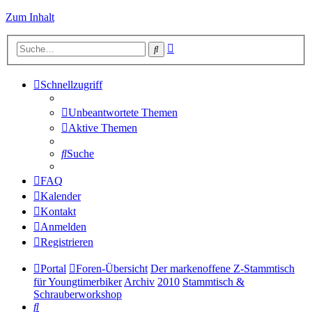
Zum Inhalt
Erweiterte
Suche
Suche
Schnellzugriff
Unbeantwortete Themen
Aktive Themen
Suche
FAQ
Kalender
Kontakt
Anmelden
Registrieren
Portal
Foren-Übersicht
Der markenoffene Z-Stammtisch
für Youngtimerbiker
Archiv
2010
Stammtisch &
Schrauberworkshop
Suche