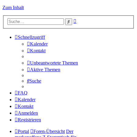
Zum Inhalt
Erweiterte
Suche
Suche
Schnellzugriff
Kalender
Kontakt
Unbeantwortete Themen
Aktive Themen
Suche
FAQ
Kalender
Kontakt
Anmelden
Registrieren
Portal
Foren-Übersicht
Der