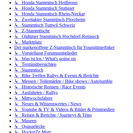
↳ Honda Stammtisch Heilbronn
↳ Honda Stammtisch Stuttgart
↳ Honda Stammtisch Rhein-Neckar
↳ Zweitakter Stammtisch Pforzheim
↳ Stammtisch Tuttwil Schweiz
↳ Z-Stammtische
↳ Oldtimer Stammtisch Hochdorf-Remseck
↳ Marktplatz
Der markenoffene Z-Stammtisch für Youngtimerbiker
↳ Vorstellung Forumsmitglieder
↳ Was ist los / What's going on
↳ Terminübersichten
↳ Stammtisch
↳ Bike Treffen Rallys & Events & Berichte
↳ Messen / Teilemärkte / Bike shows / Autojumble
↳ Historische Rennen / Race Events
↳ Ausfahrten / Rallys
↳ Mittwochsfahrer
↳ Neues & Wissenswertes / News
↳ Youtube & TV & Videos & Bilder & Printmedien
↳ Reisen & Berichte / Journeys & Trips
↳ Museen
↳ Quasselecke
↳ HocketZe Murr