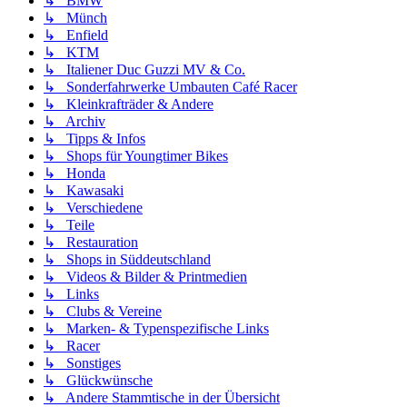
↳ BMW
↳ Münch
↳ Enfield
↳ KTM
↳ Italiener Duc Guzzi MV & Co.
↳ Sonderfahrwerke Umbauten Café Racer
↳ Kleinkrafträder & Andere
↳ Archiv
↳ Tipps & Infos
↳ Shops für Youngtimer Bikes
↳ Honda
↳ Kawasaki
↳ Verschiedene
↳ Teile
↳ Restauration
↳ Shops in Süddeutschland
↳ Videos & Bilder & Printmedien
↳ Links
↳ Clubs & Vereine
↳ Marken- & Typenspezifische Links
↳ Racer
↳ Sonstiges
↳ Glückwünsche
↳ Andere Stammtische in der Übersicht