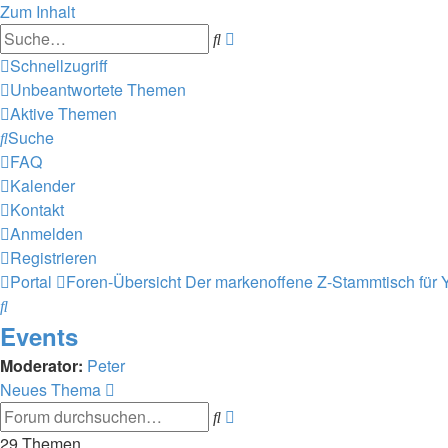
Zum Inhalt
Erweiterte
Suche
Suche
Schnellzugriff
Unbeantwortete Themen
Aktive Themen
Suche
FAQ
Kalender
Kontakt
Anmelden
Registrieren
Portal
Foren-Übersicht
Der markenoffene Z-Stammtisch für 
Suche
Events
Moderator:
Peter
Neues Thema
Erweiterte
Suche
Suche
29 Themen