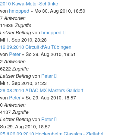
2010 Kawa-Motor-Schänke
von
hmopped
»
Mo 30. Aug 2010, 18:50
7
Antworten
11635
Zugriffe
Letzter Beitrag
von
hmopped
Mi 1. Sep 2010, 23:28
12.09.2010 Circuit d'Au Tübingen
von
Peter
»
So 29. Aug 2010, 19:51
2
Antworten
6222
Zugriffe
Letzter Beitrag
von
Peter
Mi 1. Sep 2010, 21:23
29.08.2010 ADAC MX Masters Gaildorf
von
Peter
»
So 29. Aug 2010, 18:57
0
Antworten
4137
Zugriffe
Letzter Beitrag
von
Peter
So 29. Aug 2010, 18:57
25.&26.09.2010 Hockenheim Classics - Zielfahrt