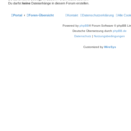
n
Du darfst
keine
Dateianhänge in diesem Forum erstellen.
Portal
Foren-Übersicht
Kontakt
Datenschutzerklärung
Alle Coo
Powered by
phpBB
® Forum Software © phpBB Lim
Deutsche Übersetzung durch
phpBB.de
Datenschutz
|
Nutzungsbedingungen
Customized by
WireSys