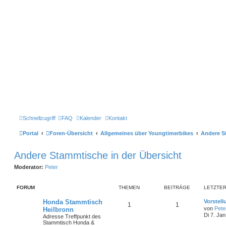
Schnellzugriff
FAQ
Kalender
Kontakt
Portal
Foren-Übersicht
Allgemeines über Youngtimerbikes
Andere S
Andere Stammtische in der Übersicht
Moderator:
Peter
FORUM
THEMEN
BEITRÄGE
LETZTER
L
Honda Stammtisch
Vorstel
T
B
1
1
e
von
Pete
Heilbronn
t
Di 7. Ja
Adresse Treffpunkt des
h
e
z
Stammtisch Honda &
t