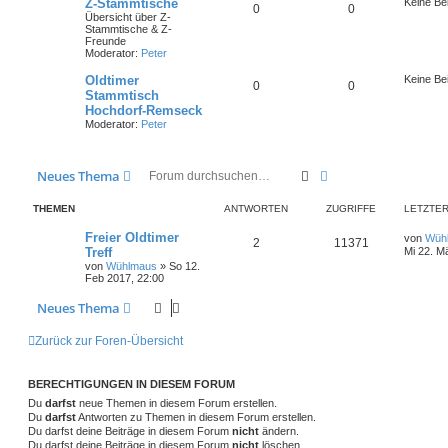
Z-Stammtische
Keine Be
T
B
0
0
Übersicht über Z-
e
r
Stammtische & Z-
h
e
Freunde
n
ä
Moderator:
Peter
e
i
g
Oldtimer
Keine Be
T
B
0
m
0
t
Stammtisch
e
Hochdorf-Remseck
h
e
e
r
Moderator:
Peter
e
i
n
ä
m
t
g
Suche
Erweiterte Suche
Neues Thema
e
r
e
THEMEN
ANTWORTEN
ZUGRIFFE
LETZTER
n
ä
L
Freier Oldtimer
von
Wüh
g
A
Z
2
11371
e
Treff
Mi 22. M
t
von
Wühlmaus
»
So 12.
e
n
u
z
Feb 2017, 22:00
t
t
g
e
Neues Thema
r
w
r
B
e
Zurück zur Foren-Übersicht
i
o
i
t
r
r
f
a
BERECHTIGUNGEN IN DIESEM FORUM
g
t
f
Du
darfst
neue Themen in diesem Forum erstellen.
Du
darfst
Antworten zu Themen in diesem Forum erstellen.
e
e
Du darfst deine Beiträge in diesem Forum
nicht
ändern.
Du darfst deine Beiträge in diesem Forum
nicht
löschen.