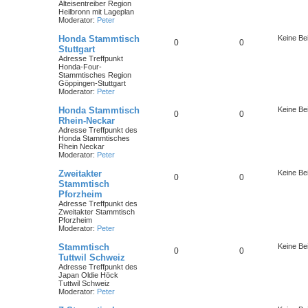
Alteisentreiber Region
e
i
e
Heilbronn mit Lageplan
r
Moderator:
Peter
m
t
B
e
Honda Stammtisch
Keine Be
i
e
T
r
B
0
0
Stuttgart
t
r
Adresse Treffpunkt
n
h
ä
e
a
Honda-Four-
g
Stammtisches Region
e
g
i
Göppingen-Stuttgart
Moderator:
Peter
m
e
t
Honda Stammtisch
Keine Be
e
T
r
B
0
0
Rhein-Neckar
Adresse Treffpunkt des
n
h
ä
e
Honda Stammtisches
Rhein Neckar
e
g
i
Moderator:
Peter
m
e
t
Zweitakter
Keine Be
T
B
0
0
Stammtisch
e
r
Pforzheim
h
e
n
ä
Adresse Treffpunkt des
Zweitakter Stammtisch
e
i
Pforzheim
g
Moderator:
Peter
m
t
e
Stammtisch
Keine Be
e
r
T
B
0
0
Tuttwil Schweiz
n
ä
Adresse Treffpunkt des
h
e
Japan Oldie Höck
Tuttwil Schweiz
g
e
i
Moderator:
Peter
e
m
t