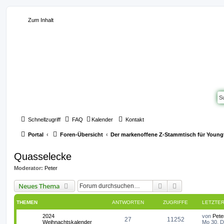
Zum Inhalt
Schnellzugriff
FAQ
Kalender
Kontakt
Portal
Foren-Übersicht
Der markenoffene Z-Stammtisch für Young
Quasselecke
Moderator:
Peter
Suche
Erweiterte Suc
Neues Thema
THEMEN
ANTWORTEN
ZUGRIFFE
LETZTER
L
2024
von
Pete
A
Z
27
11252
e
Weihnachtskalender
Mo 30. D