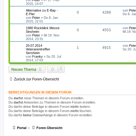
von
Peter
»
Fr 27. Feb
e
g
n
u
t
f
z
2015, 14:07
i
o
i
t
t
t
g
L
Alternative zu E-Bay -
von
Pete
e
e
e
r
A
Z
0
4289
r
f
e
E-Pier
Do 8. Ja
r
a
t
von
Peter
»
Do 8. Jan
w
r
B
n
g
n
u
t
f
z
2015, 22:01
e
t
i
o
i
t
g
L
1980 Rückblick Messe
von
Pete
e
e
e
t
A
Z
0
4553
e
Sinsheim
Mi 19. N
r
r
r
f
t
von
Peter
»
Mi 19. Nov
w
r
B
n
a
n
u
z
2014, 23:31
e
g
t
f
t
i
o
i
t
g
L
20.07.2014
von
Pete
e
t
A
Z
1
4915
e
Veteranentreffen
So 20. J
e
e
r
r
r
f
t
Sersheim
w
r
B
a
n
u
z
von
Franky
»
So 20. Jul
e
n
g
t
f
t
2014, 17:03
i
o
i
t
g
e
t
e
e
r
r
Neues Thema
r
f
w
r
B
a
e
n
g
t
f
i
o
i
Zurück zur Foren-Übersicht
t
e
e
r
r
f
a
BERECHTIGUNGEN IN DIESEM FORUM
n
g
t
f
Du
darfst
neue Themen in diesem Forum erstellen.
Du
darfst
Antworten zu Themen in diesem Forum erstellen.
e
e
Du darfst deine Beiträge in diesem Forum
nicht
ändern.
n
Du darfst deine Beiträge in diesem Forum
nicht
löschen.
Du darfst
keine
Dateianhänge in diesem Forum erstellen.
Portal
Foren-Übersicht