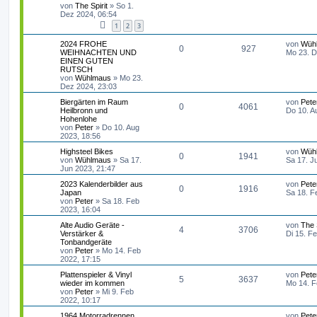
t
von
The Spirit
»
So 1.
n
u
z
Dez 2024, 06:54
t
1
2
3
t
g
e
r
L
2024 FROHE
von
Wüh
w
r
B
A
Z
0
927
e
WEIHNACHTEN UND
Mo 23. D
e
t
EINEN GUTEN
i
o
i
n
u
z
RUTSCH
t
t
von
Wühlmaus
»
Mo 23.
r
r
f
t
g
e
Dez 2024, 23:03
a
r
g
L
Biergärten im Raum
von
Pete
t
f
w
r
B
A
Z
0
4061
e
Heilbronn und
Do 10. A
e
t
Hohenlohe
i
e
e
o
i
n
u
z
von
Peter
»
Do 10. Aug
t
t
2023, 18:56
r
n
r
f
t
g
e
a
L
Highsteel Bikes
von
Wüh
r
g
A
Z
0
1941
t
f
e
von
Wühlmaus
»
Sa 17.
Sa 17. J
w
r
B
t
Jun 2023, 21:47
e
n
u
e
e
z
i
o
i
L
2023 Kalenderbilder aus
von
Pete
t
t
A
Z
0
1916
t
g
e
Japan
Sa 18. F
e
n
r
r
f
t
von
Peter
»
Sa 18. Feb
r
a
n
u
z
2023, 16:04
w
r
B
g
t
f
t
e
t
g
L
Alte Audio Geräte -
von
The S
e
i
o
A
i
Z
4
3706
e
Verstärker &
Di 15. F
e
e
r
t
t
Tonbandgeräte
w
r
B
r
r
n
f
u
z
von
Peter
»
Mo 14. Feb
e
n
a
t
2022, 17:15
i
o
i
g
t
t
f
g
e
t
L
Plattenspieler & Vinyl
von
Pete
r
r
A
Z
5
3637
r
f
e
wieder im kommen
Mo 14. F
e
w
e
r
B
a
t
von
Peter
»
Mi 9. Feb
e
g
n
u
t
f
z
2022, 10:17
i
n
o
i
t
t
t
g
L
1964 Motorradrennen
von
Pete
e