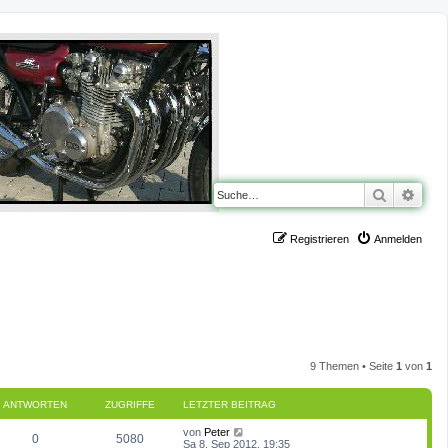
Suche
Erwe
Registrieren
Anmelden
9 Themen • Seite
1
von
1
ANTWORTEN
ZUGRIFFE
LETZTER BEITRAG
L
von
Peter
A
Z
0
5080
e
Sa 8. Sep 2012, 19:35