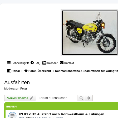
Schnellzugriff
FAQ
Kalender
Kontakt
Portal
Foren-Übersicht
Der markenoffene Z-Stammtisch für Youngti
Ausfahrten
Moderator:
Peter
Suche
Erweiterte Such
Neues Thema
THEMEN
09.09.2012 Ausfahrt nach Kornwestheim & Tübingen
von
Peter
»
Sa 8. Sep 2012, 19:35