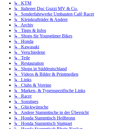
↳ KTM
↳ Italiener Duc Guzzi MV & Co.
↳ Sonderfahrwerke Umbauten Café Racer
↳ Kleinkrafträder & Andere
↳ Archiv
↳ Tipps & Infos
↳ Shops für Youngtimer Bikes
↳ Honda
↳ Kawasaki
↳ Verschiedene
↳ Teile
↳ Restauration
↳ Shops in Süddeutschland
↳ Videos & Bilder & Printmedien
↳ Links
↳ Clubs & Vereine
↳ Marken- & Typenspezifische Links
↳ Racer
↳ Sonstiges
↳ Glückwünsche
↳ Andere Stammtische in der Übersicht
↳ Honda Stammtisch Heilbronn
↳ Honda Stammtisch Stuttgart
↳ Honda Stammtisch Rhein-Neckar