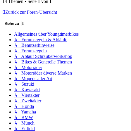
14 Themen • Seite
1
von
1
Zurück zur Foren-Übersicht
Gehe zu
Allgemeines über Youngtimerbikes
↳ Forumsregeln & Abläufe
↳ Benutzerhinweise
↳ Forumsregeln
↳ Ablauf Schrauberworkshop
↳ Bikes & Generelle Themen
↳ Motorräder
↳ Motorräder diverse Marken
↳ Mopeds aller Art
↳ Suzuki
↳ Kawasaki
↳ Viertakter
↳ Zweitakter
↳ Honda
↳ Yamaha
↳ BMW
↳ Münch
↳ Enfield