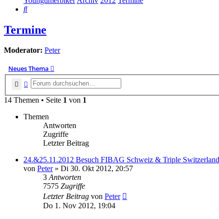
Youngtimerbiker
Archiv
2012
Termine
Suche
Termine
Moderator:
Peter
Neues Thema
Suche
Erweiterte Suche
14 Themen • Seite
1
von
1
Themen
Antworten
Zugriffe
Letzter Beitrag
24.&25.11.2012 Besuch FIBAG Schweiz & Triple Switzerlan
von
Peter
»
Di 30. Okt 2012, 20:57
3
Antworten
7575
Zugriffe
Letzter Beitrag
von
Peter
Do 1. Nov 2012, 19:04