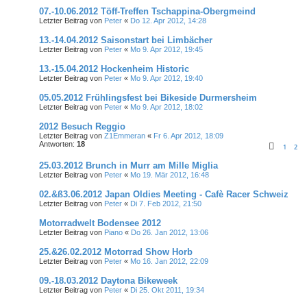
07.-10.06.2012 Töff-Treffen Tschappina-Obergmeind
Letzter Beitrag von
Peter
«
Do 12. Apr 2012, 14:28
13.-14.04.2012 Saisonstart bei Limbächer
Letzter Beitrag von
Peter
«
Mo 9. Apr 2012, 19:45
13.-15.04.2012 Hockenheim Historic
Letzter Beitrag von
Peter
«
Mo 9. Apr 2012, 19:40
05.05.2012 Frühlingsfest bei Bikeside Durmersheim
Letzter Beitrag von
Peter
«
Mo 9. Apr 2012, 18:02
2012 Besuch Reggio
Letzter Beitrag von
Z1Emmeran
«
Fr 6. Apr 2012, 18:09
Antworten:
18
1
2
25.03.2012 Brunch in Murr am Mille Miglia
Letzter Beitrag von
Peter
«
Mo 19. Mär 2012, 16:48
02.&ß3.06.2012 Japan Oldies Meeting - Cafè Racer Schweiz
Letzter Beitrag von
Peter
«
Di 7. Feb 2012, 21:50
Motorradwelt Bodensee 2012
Letzter Beitrag von
Piano
«
Do 26. Jan 2012, 13:06
25.&26.02.2012 Motorrad Show Horb
Letzter Beitrag von
Peter
«
Mo 16. Jan 2012, 22:09
09.-18.03.2012 Daytona Bikeweek
Letzter Beitrag von
Peter
«
Di 25. Okt 2011, 19:34