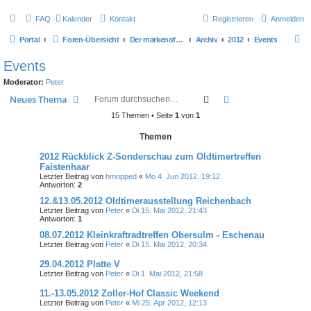
FAQ
Kalender
Kontakt
Registrieren
Anmelden
S
Portal
Foren-Übersicht
Der markenoffene Z-Stammtisch für Youngtimerbiker
Archiv
2012
Events
u
Events
c
Moderator:
Peter
h
Suche
Erweiterte Suche
Neues Thema
e
15 Themen • Seite
1
von
1
Themen
2012 Rückblick Z-Sonderschau zum Oldtimertreffen
Faistenhaar
Letzter Beitrag von
hmopped
«
Mo 4. Jun 2012, 19:12
Antworten:
2
12.&13.05.2012 Oldtimerausstellung Reichenbach
Letzter Beitrag von
Peter
«
Di 15. Mai 2012, 21:43
Antworten:
1
08.07.2012 Kleinkraftradtreffen Obersulm - Eschenau
Letzter Beitrag von
Peter
«
Di 15. Mai 2012, 20:34
29.04.2012 Platte V
Letzter Beitrag von
Peter
«
Di 1. Mai 2012, 21:58
11.-13.05.2012 Zoller-Hof Classic Weekend
Letzter Beitrag von
Peter
«
Mi 25. Apr 2012, 12:13