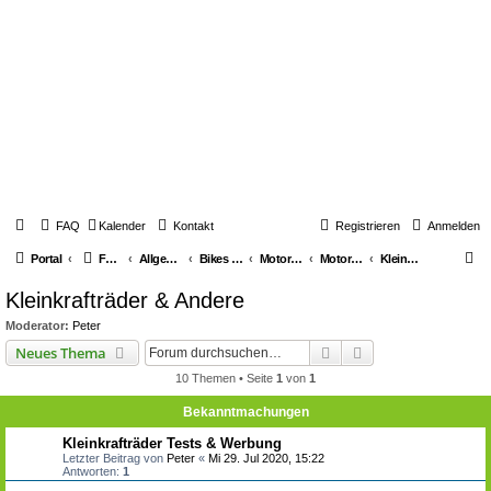
FAQ
Kalender
Kontakt
Registrieren
Anmelden
S
Portal
Foren-Übersicht
Allgemeines über Youngtimerbikes
Bikes & Generelle Themen
Motorräder
Motorräder diverse Marken
Kleinkrafträder & Andere
u
Kleinkrafträder & Andere
c
Moderator:
Peter
h
Suche
Erweiterte Suche
Neues Thema
e
10 Themen • Seite
1
von
1
Bekanntmachungen
Kleinkrafträder Tests & Werbung
Letzter Beitrag von
Peter
«
Mi 29. Jul 2020, 15:22
Antworten:
1