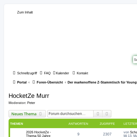
Zum Inhalt
Schnellzugriff
FAQ
Kalender
Kontakt
Portal
Foren-Übersicht
Der markenoffene Z-Stammtisch für Young
HocketZe Murr
Moderator:
Peter
Suche
Erweiterte Suc
Neues Thema
THEMEN
ANTWORTEN
ZUGRIFFE
LETZTER
L
2026 HocketZe -
von
Scha
A
Z
9
2307
e
Thema 50 Jahre
Mi 13. M