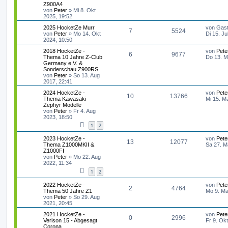
t
Z900A4
n
u
z
von
Peter
»
Mi 8. Okt
t
2025, 19:52
t
g
e
L
2025 HocketZe Murr
von
Gas
r
A
Z
7
5524
e
von
Peter
»
Mo 14. Okt
Di 15. Ju
w
r
B
t
2024, 10:50
e
n
u
z
i
o
i
L
2018 HocketZe -
von
Pete
t
t
A
Z
6
9677
t
g
e
Thema 10 Jahre Z-Club
Do 13. M
e
r
r
f
t
Germany e.V. &
r
a
n
u
z
Sonderschau Z900RS
w
r
B
g
t
f
t
von
Peter
»
So 13. Aug
e
t
g
e
2017, 22:41
i
o
i
e
e
r
t
L
2024 HocketZe -
von
Pete
w
r
B
r
A
Z
10
13766
r
f
e
Thema Kawasaki
Mi 15. M
e
n
a
t
Zephyr Modelle
i
o
i
g
n
u
t
f
z
von
Peter
»
Fr 4. Aug
t
t
2023, 18:50
r
r
f
t
g
e
e
e
a
1
2
r
g
t
f
w
r
B
n
L
2023 HocketZe -
von
Pete
e
A
Z
13
12077
e
Thema Z1000MKII &
Sa 27. M
e
e
i
o
i
t
Z1000FI
t
n
u
z
von
Peter
»
Mo 22. Aug
n
r
r
f
t
2022, 11:34
a
t
g
e
g
1
2
t
f
r
w
r
B
L
2022 HocketZe -
von
Pete
e
A
Z
e
e
2
4764
e
Thema 50 Jahre Z1
Mo 9. Ma
i
o
i
t
von
Peter
»
So 29. Aug
t
n
u
n
z
2021, 20:45
r
r
f
t
a
t
g
L
2021 HocketZe -
von
Pete
e
A
Z
0
2996
g
e
Verison 15 - Abgesagt
Fr 9. Ok
t
f
r
t
Corona
w
r
B