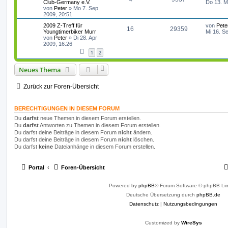
r
f
e
Club-Germany e.V.
Do 13. M
w
r
B
a
t
von
Peter
»
Mo 7. Sep
e
n
g
n
u
t
f
z
2009, 20:51
i
o
i
t
t
t
g
L
2009 Z-Treff für
von
Pete
e
e
e
r
A
Z
16
29359
r
f
e
Youngtimerbiker Murr
Mi 16. S
r
a
t
von
Peter
»
Di 28. Apr
w
r
B
n
g
n
u
t
f
z
2009, 16:26
e
t
i
o
i
1
2
t
g
e
e
e
t
r
r
r
f
w
r
B
Neues Thema
n
a
e
g
t
f
i
o
i
Zurück zur Foren-Übersicht
t
e
e
r
r
f
a
n
g
t
f
BERECHTIGUNGEN IN DIESEM FORUM
Du
darfst
neue Themen in diesem Forum erstellen.
e
e
Du
darfst
Antworten zu Themen in diesem Forum erstellen.
Du darfst deine Beiträge in diesem Forum
nicht
ändern.
n
Du darfst deine Beiträge in diesem Forum
nicht
löschen.
Du darfst
keine
Dateianhänge in diesem Forum erstellen.
Portal
Foren-Übersicht
Powered by
phpBB
® Forum Software © phpBB Lim
Deutsche Übersetzung durch
phpBB.de
Datenschutz
|
Nutzungsbedingungen
Customized by
WireSys