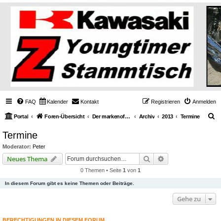
FAQ
Kalender
Kontakt
Registrieren
Anmelden
S
Portal
Foren-Übersicht
Der markenoffene Z-Stammtisch für Youngtimerbiker
Archiv
2013
Termine
u
Termine
c
Moderator:
Peter
h
Suche
Erweiterte Suche
Neues Thema
e
0 Themen • Seite
1
von
1
In diesem Forum gibt es keine Themen oder Beiträge.
Gehe zu
BERECHTIGUNGEN IN DIESEM FORUM