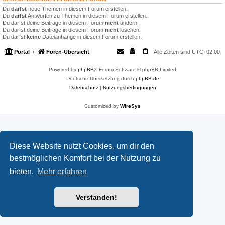
Du
darfst
neue Themen in diesem Forum erstellen.
Du
darfst
Antworten zu Themen in diesem Forum erstellen.
Du darfst deine Beiträge in diesem Forum
nicht
ändern.
Du darfst deine Beiträge in diesem Forum
nicht
löschen.
Du darfst
keine
Dateianhänge in diesem Forum erstellen.
Portal
Foren-Übersicht
Alle Zeiten sind
UTC+02:00
Powered by
phpBB
® Forum Software © phpBB Limited
Deutsche Übersetzung durch
phpBB.de
Datenschutz
|
Nutzungsbedingungen
Customized by
WireSys
Diese Website nutzt Cookies, um dir den
bestmöglichen Komfort bei der Nutzung zu
bieten.
Mehr erfahren
Verstanden!