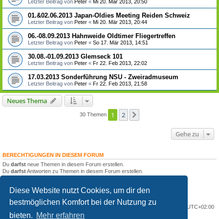
Letzter Beitrag von
Peter
«
Mi 20. Mär 2013, 20:50
01.&02.06.2013 Japan-Oldies Meeting Reiden Schweiz
Letzter Beitrag von
Peter
«
Mi 20. Mär 2013, 20:44
06.-08.09.2013 Hahnweide Oldtimer Fliegertreffen
Letzter Beitrag von
Peter
«
So 17. Mär 2013, 14:51
30.08.-01.09.2013 Glemseck 101
Letzter Beitrag von
Peter
«
Fr 22. Feb 2013, 22:02
17.03.2013 Sonderführung NSU - Zweiradmuseum
Letzter Beitrag von
Peter
«
Fr 22. Feb 2013, 21:58
Neues Thema
1
2
Nächste
30 Themen
Gehe zu
BERECHTIGUNGEN IN DIESEM FORUM
Du
darfst
neue Themen in diesem Forum erstellen.
Du
darfst
Antworten zu Themen in diesem Forum erstellen.
Du darfst deine Beiträge in diesem Forum
nicht
ändern.
Du darfst deine Beiträge in diesem Forum
nicht
löschen.
Diese Website nutzt Cookies, um dir den
Du darfst
keine
Dateianhänge in diesem Forum erstellen.
bestmöglichen Komfort bei der Nutzung zu
Portal
Foren-Übersicht
Alle Zeiten sind
UTC+02:00
bieten.
Mehr erfahren