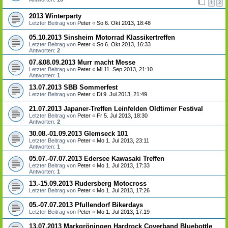
1
2
2013 Winterparty
Letzter Beitrag von
Peter
«
So 6. Okt 2013, 18:48
05.10.2013 Sinsheim Motorrad Klassikertreffen
Letzter Beitrag von
Peter
«
So 6. Okt 2013, 16:33
Antworten:
2
07.&08.09.2013 Murr macht Messe
Letzter Beitrag von
Peter
«
Mi 11. Sep 2013, 21:10
Antworten:
1
13.07.2013 SBB Sommerfest
Letzter Beitrag von
Peter
«
Di 9. Jul 2013, 21:49
21.07.2013 Japaner-Treffen Leinfelden Oldtimer Festival
Letzter Beitrag von
Peter
«
Fr 5. Jul 2013, 18:30
Antworten:
2
30.08.-01.09.2013 Glemseck 101
Letzter Beitrag von
Peter
«
Mo 1. Jul 2013, 23:11
Antworten:
1
05.07.-07.07.2013 Edersee Kawasaki Treffen
Letzter Beitrag von
Peter
«
Mo 1. Jul 2013, 17:33
Antworten:
1
13.-15.09.2013 Rudersberg Motocross
Letzter Beitrag von
Peter
«
Mo 1. Jul 2013, 17:26
05.-07.07.2013 Pfullendorf Bikerdays
Letzter Beitrag von
Peter
«
Mo 1. Jul 2013, 17:19
13.07.2013 Markgröningen Hardrock Coverband Bluebottle