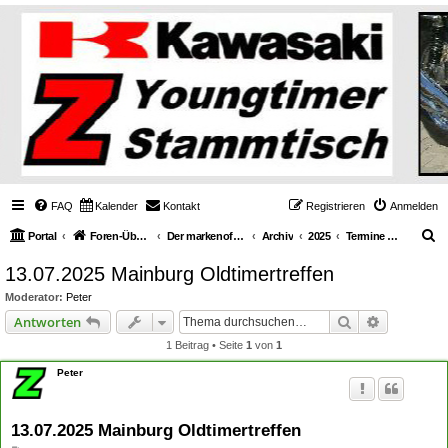
FAQ
Kalender
Kontakt
Registrieren
Anmelden
S
Portal
Foren-Übersicht
Der markenoffene Z-Stammtisch für Youngtimerbiker
Archiv
2025
Termine & Events
u
13.07.2025 Mainburg Oldtimertreffen
c
Moderator:
Peter
h
Suche
Erweiterte
Antworten
e
1 Beitrag • Seite
1
von
1
Peter
13.07.2025 Mainburg Oldtimertreffen