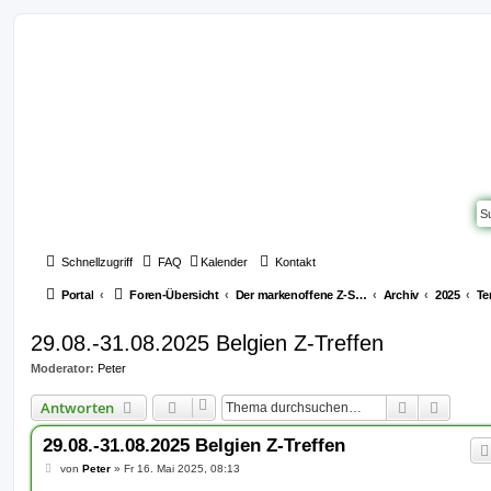
Schnellzugriff
FAQ
Kalender
Kontakt
Portal
Foren-Übersicht
Der markenoffene Z-Stammtisch für Youngtimerbiker
Archiv
2025
Te
29.08.-31.08.2025 Belgien Z-Treffen
Moderator:
Peter
Suche
Erweit
Antworten
29.08.-31.08.2025 Belgien Z-Treffen
B
von
Peter
»
Fr 16. Mai 2025, 08:13
e