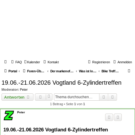
FAQ
Kalender
Kontakt
Registrieren
Anmelden
S
Portal
Foren-Übersicht
Der markenoffene Z-Stammtisch für Youngtimerbiker
Was ist los / What's going on
Bike Treffen Rallys & Events & Berichte
u
19.06.-21.06.2026 Vogtland 6-Zylindertreffen
c
Moderator:
Peter
h
Suche
Erweiterte
Antworten
e
1 Beitrag • Seite
1
von
1
Peter
19.06.-21.06.2026 Vogtland 6-Zylindertreffen