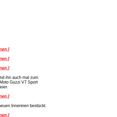
nen.]
nen.]
nen.]
 und ihn auch mal zum
 Moto Guzzi V7 Sport
ser.
nen.]
neuen Innereien bestückt.
nen.]