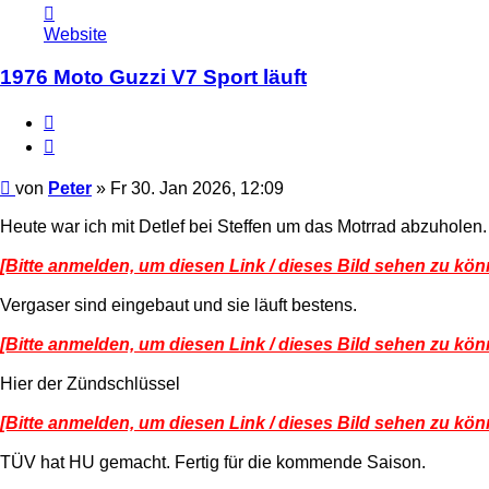
Kontaktdaten
von
Website
Peter
1976 Moto Guzzi V7 Sport läuft
Melden
Zitieren
Beitrag
von
Peter
»
Fr 30. Jan 2026, 12:09
Heute war ich mit Detlef bei Steffen um das Motrrad abzuholen.
[Bitte anmelden, um diesen Link / dieses Bild sehen zu kön
Vergaser sind eingebaut und sie läuft bestens.
[Bitte anmelden, um diesen Link / dieses Bild sehen zu kön
Hier der Zündschlüssel
[Bitte anmelden, um diesen Link / dieses Bild sehen zu kön
TÜV hat HU gemacht. Fertig für die kommende Saison.