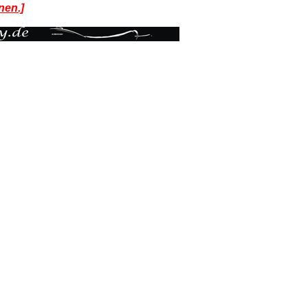
nen.]