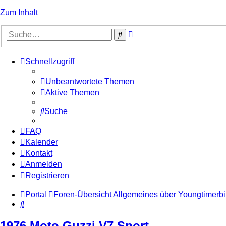
Zum Inhalt
Erweiterte
Suche
Suche
Schnellzugriff
Unbeantwortete Themen
Aktive Themen
Suche
FAQ
Kalender
Kontakt
Anmelden
Registrieren
Portal
Foren-Übersicht
Allgemeines über Youngtimerb
Suche
1976 Moto Guzzi V7 Sport