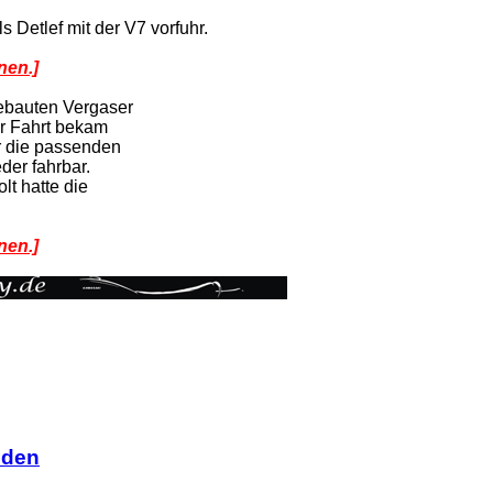
 Detlef mit der V7 vorfuhr.
nen.]
ebauten Vergaser
er Fahrt bekam
er die passenden
er fahrbar.
lt hatte die
nen.]
nden