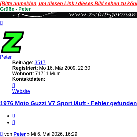
[Bitte anmelden, um diesen Link / dieses Bild sehen zu kön
Grüße - Peter
Nach
oben
Peter
Beiträge:
3517
Registriert:
Mo 16. Mär 2009, 22:30
Wohnort:
71711 Murr
Kontaktdaten:
Kontaktdaten
von
Website
Peter
1976 Moto Guzzi V7 Sport läuft - Fehler gefunden
Melden
Zitieren
Beitrag
von
Peter
»
Mi 6. Mai 2026, 16:29