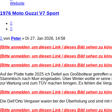
von
Website
Peter
1976 Moto Guzzi V7 Sport
Melden
Zitieren
Beitrag
von
Peter
»
Di 27. Jan 2026, 14:58
[Bitte anmelden, um diesen Link / dieses Bild sehen zu kön
[Bitte anmelden, um diesen Link / dieses Bild sehen zu kön
[Bitte anmelden, um diesen Link / dieses Bild sehen zu kön
Auf der Platte hatte 2025 ich Detlef aus Großbottwar getroffen
Stammtisch nach Murr eingeladen. Über Winter wollte er seine
zur Wartung und zum TÜV machen bringen. Es fehlen die Verga
[Bitte anmelden, um diesen Link / dieses Bild sehen zu kön
Die Dell'Orto Vergaser waren bei der Überholung und sind mit 
[Bitte anmelden, um diesen Link / dieses Bild sehen zu kön