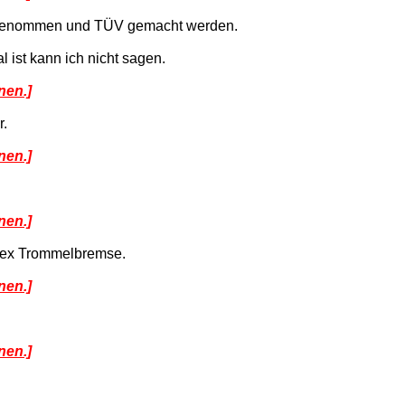
eb genommen und TÜV gemacht werden.
l ist kann ich nicht sagen.
nen.]
r.
nen.]
nen.]
plex Trommelbremse.
nen.]
nen.]