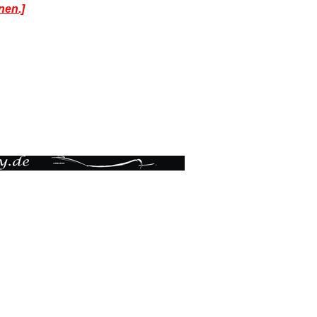
nen.]