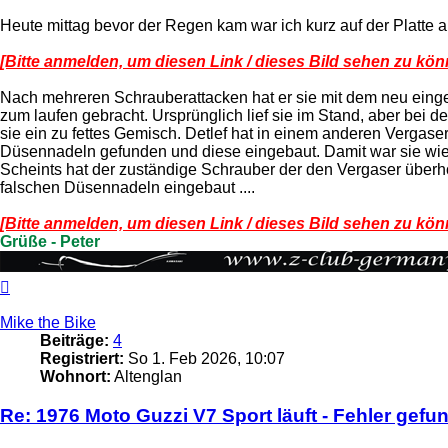
Heute mittag bevor der Regen kam war ich kurz auf der Platte als
[Bitte anmelden, um diesen Link / dieses Bild sehen zu kön
Nach mehreren Schrauberattacken hat er sie mit dem neu eing
zum laufen gebracht. Ursprünglich lief sie im Stand, aber bei d
sie ein zu fettes Gemisch. Detlef hat in einem anderen Vergas
Düsennadeln gefunden und diese eingebaut. Damit war sie wied
Scheints hat der zuständige Schrauber der den Vergaser überho
falschen Düsennadeln eingebaut ....
[Bitte anmelden, um diesen Link / dieses Bild sehen zu kön
Grüße - Peter
Nach
oben
Mike the Bike
Beiträge:
4
Registriert:
So 1. Feb 2026, 10:07
Wohnort:
Altenglan
Re: 1976 Moto Guzzi V7 Sport läuft - Fehler gefu