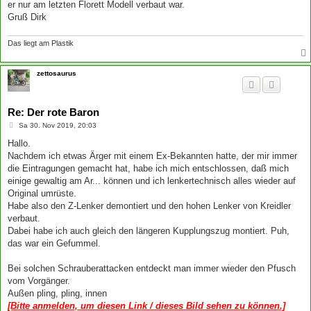
er nur am letzten Florett Modell verbaut war.
Gruß Dirk
Das liegt am Plastik
zettosaurus
Re: Der rote Baron
B
Sa 30. Nov 2019, 20:03
e
i
Hallo.
t
Nachdem ich etwas Ärger mit einem Ex-Bekannten hatte, der mir immer
r
a
die Eintragungen gemacht hat, habe ich mich entschlossen, daß mich
g
einige gewaltig am Ar... können und ich lenkertechnisch alles wieder auf
Original umrüste.
Habe also den Z-Lenker demontiert und den hohen Lenker von Kreidler
verbaut.
Dabei habe ich auch gleich den längeren Kupplungszug montiert. Puh,
das war ein Gefummel.
Bei solchen Schrauberattacken entdeckt man immer wieder den Pfusch
vom Vorgänger.
Außen pling, pling, innen
[Bitte anmelden, um diesen Link / dieses Bild sehen zu können.]