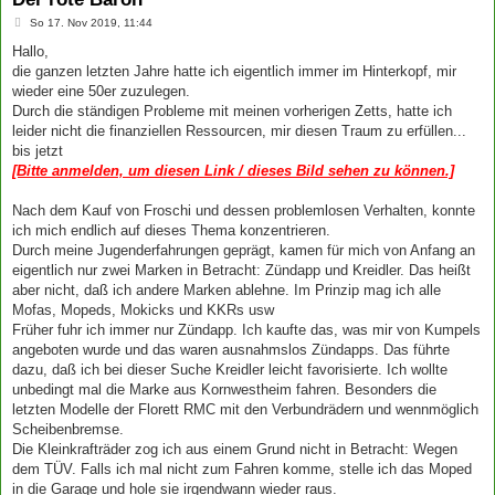
B
So 17. Nov 2019, 11:44
e
i
Hallo,
t
die ganzen letzten Jahre hatte ich eigentlich immer im Hinterkopf, mir
r
a
wieder eine 50er zuzulegen.
g
Durch die ständigen Probleme mit meinen vorherigen Zetts, hatte ich
leider nicht die finanziellen Ressourcen, mir diesen Traum zu erfüllen...
bis jetzt
[Bitte anmelden, um diesen Link / dieses Bild sehen zu können.]
Nach dem Kauf von Froschi und dessen problemlosen Verhalten, konnte
ich mich endlich auf dieses Thema konzentrieren.
Durch meine Jugenderfahrungen geprägt, kamen für mich von Anfang an
eigentlich nur zwei Marken in Betracht: Zündapp und Kreidler. Das heißt
aber nicht, daß ich andere Marken ablehne. Im Prinzip mag ich alle
Mofas, Mopeds, Mokicks und KKRs usw
Früher fuhr ich immer nur Zündapp. Ich kaufte das, was mir von Kumpels
angeboten wurde und das waren ausnahmslos Zündapps. Das führte
dazu, daß ich bei dieser Suche Kreidler leicht favorisierte. Ich wollte
unbedingt mal die Marke aus Kornwestheim fahren. Besonders die
letzten Modelle der Florett RMC mit den Verbundrädern und wennmöglich
Scheibenbremse.
Die Kleinkrafträder zog ich aus einem Grund nicht in Betracht: Wegen
dem TÜV. Falls ich mal nicht zum Fahren komme, stelle ich das Moped
in die Garage und hole sie irgendwann wieder raus.