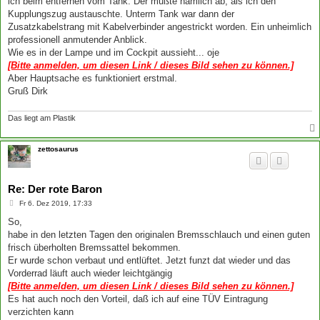
ich beim entfernen vom Tank. Der mußte nämlich ab, als ich den
Kupplungszug austauschte. Unterm Tank war dann der
Zusatzkabelstrang mit Kabelverbinder angestrickt worden. Ein unheimlich
professionell anmutender Anblick.
Wie es in der Lampe und im Cockpit aussieht... oje
[Bitte anmelden, um diesen Link / dieses Bild sehen zu können.]
Aber Hauptsache es funktioniert erstmal.
Gruß Dirk
Das liegt am Plastik
zettosaurus
Re: Der rote Baron
B
Fr 6. Dez 2019, 17:33
e
i
So,
t
habe in den letzten Tagen den originalen Bremsschlauch und einen guten
r
a
frisch überholten Bremssattel bekommen.
g
Er wurde schon verbaut und entlüftet. Jetzt funzt dat wieder und das
Vorderrad läuft auch wieder leichtgängig
[Bitte anmelden, um diesen Link / dieses Bild sehen zu können.]
Es hat auch noch den Vorteil, daß ich auf eine TÜV Eintragung
verzichten kann