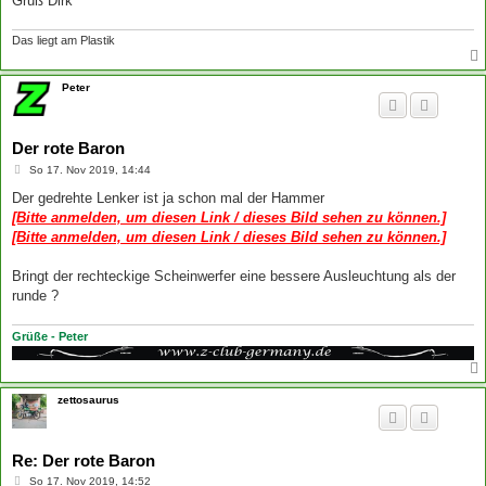
Gruß Dirk
Das liegt am Plastik
Peter
Der rote Baron
B
So 17. Nov 2019, 14:44
e
i
Der gedrehte Lenker ist ja schon mal der Hammer
t
[Bitte anmelden, um diesen Link / dieses Bild sehen zu können.]
r
a
[Bitte anmelden, um diesen Link / dieses Bild sehen zu können.]
g
Bringt der rechteckige Scheinwerfer eine bessere Ausleuchtung als der
runde ?
Grüße - Peter
zettosaurus
Re: Der rote Baron
B
So 17. Nov 2019, 14:52