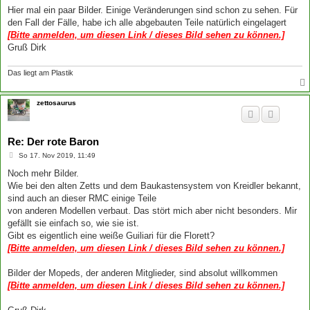
Hier mal ein paar Bilder. Einige Veränderungen sind schon zu sehen. Für
den Fall der Fälle, habe ich alle abgebauten Teile natürlich eingelagert
[Bitte anmelden, um diesen Link / dieses Bild sehen zu können.]
Gruß Dirk
Das liegt am Plastik
zettosaurus
Re: Der rote Baron
B
So 17. Nov 2019, 11:49
e
i
Noch mehr Bilder.
t
Wie bei den alten Zetts und dem Baukastensystem von Kreidler bekannt,
r
a
sind auch an dieser RMC einige Teile
g
von anderen Modellen verbaut. Das stört mich aber nicht besonders. Mir
gefällt sie einfach so, wie sie ist.
Gibt es eigentlich eine weiße Guiliari für die Florett?
[Bitte anmelden, um diesen Link / dieses Bild sehen zu können.]
Bilder der Mopeds, der anderen Mitglieder, sind absolut willkommen
[Bitte anmelden, um diesen Link / dieses Bild sehen zu können.]