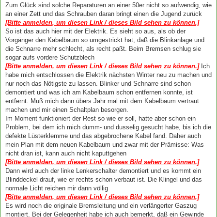
Zum Glück sind solche Reparaturen an einer 50er nicht so aufwendig, wie
an einer Zett und das Schrauben daran bringt einen die Jugend zurück
[Bitte anmelden, um diesen Link / dieses Bild sehen zu können.]
So ist das auch hier mit der Elektrik. Es sieht so aus, als ob der
Vorgänger den Kabelbaum so umgestrickt hat, daß die Blinkanlage und
die Schnarre mehr schlecht, als recht paßt. Beim Bremsen schlug sie
sogar aufs vordere Schutzblech
[Bitte anmelden, um diesen Link / dieses Bild sehen zu können.]
Ich
habe mich entschlossen die Elektrik nächsten Winter neu zu machen und
nur noch das Nötigste zu lassen. Blinker und Schnarre sind schon
demontiert und was ich am Kabelbaum schon entfernen konnte, ist
entfernt. Muß mich dann übers Jahr mal mit dem Kabelbaum vertraut
machen und mir einen Schaltplan besorgen.
Im Moment funktioniert der Rest so wie er soll, hatte aber schon ein
Problem, bei dem ich mich dumm- und dusselig gesucht habe, bis ich die
defekte Lüsterklemme und das abgebrochene Kabel fand. Daher auch
mein Plan mit dem neuen Kabelbaum und zwar mit der Prämisse: Was
nicht dran ist, kann auch nicht kaputtgehen
[Bitte anmelden, um diesen Link / dieses Bild sehen zu können.]
Dann wird auch der linke Lenkerschalter demontiert und es kommt ein
Blinddeckel drauf, wie er rechts schon verbaut ist. Die Klingel und das
normale Licht reichen mir dann völlig
[Bitte anmelden, um diesen Link / dieses Bild sehen zu können.]
Es wird noch die originale Bremsleitung und ein verlängerter Gaszug
montiert. Bei der Gelegenheit habe ich auch bemerkt, daß ein Gewinde