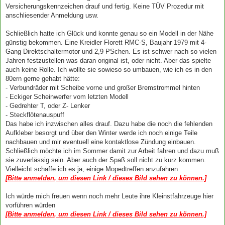
Versicherungskennzeichen drauf und fertig. Keine TÜV Prozedur mit
anschliesender Anmeldung usw.
Schließlich hatte ich Glück und konnte genau so ein Modell in der Nähe
günstig bekommen. Eine Kreidler Florett RMC-S, Baujahr 1979 mit 4-
Gang Direktschaltermotor und 2,9 PSchen. Es ist schwer nach so vielen
Jahren festzustellen was daran original ist, oder nicht. Aber das spielte
auch keine Rolle. Ich wollte sie sowieso so umbauen, wie ich es in den
80ern gerne gehabt hätte:
- Verbundräder mit Scheibe vorne und großer Bremstrommel hinten
- Eckiger Scheinwerfer vom letzten Modell
- Gedrehter T, oder Z- Lenker
- Steckflötenauspuff
Das habe ich inzwischen alles drauf. Dazu habe die noch die fehlenden
Aufkleber besorgt und über den Winter werde ich noch einige Teile
nachbauen und mir eventuell eine kontaktlose Zündung einbauen.
Schließlich möchte ich im Sommer damit zur Arbeit fahren und dazu muß
sie zuverlässig sein. Aber auch der Spaß soll nicht zu kurz kommen.
Vielleicht schaffe ich es ja, einige Mopedtreffen anzufahren
[Bitte anmelden, um diesen Link / dieses Bild sehen zu können.]
Ich würde mich freuen wenn noch mehr Leute ihre Kleinstfahrzeuge hier
vorführen würden
[Bitte anmelden, um diesen Link / dieses Bild sehen zu können.]