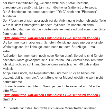
der Bremssattelhalterung, welches wohl aus Knetalu besteht,
unreparierbar zerstört ist. Ein frisch überholter Sattel ist unterwegs.
Die Seitendeckel bekamen unter dem "RMC" noch den "Elektronik"
Aufkleber.
Der Pfusch zeigt sich aber auch bei der Anbringung bisher fehlender Teile
wie z.B. dem Chromgitter über dem Zylinder. Da konnte ich dann
feststellen, daß die falschen Seitenteile verbaut sind und somit das Gitter
2cm raussteht
[Bitte anmelden, um diesen Link / dieses Bild sehen zu können.]
Die kommen dann aber erst nächsten Monat, genauso wie der originale
Werkzeugsatz. Ich liebäugel auch noch mit dem Sturzbügel... mal
sehen...
Außerdem kommen dann noch neue Reifen drauf. So sollte sind für die
nächsten Jahre gewappnet sein. Die Patina und Gebrauchsspuren finde
ich jetzt nicht so schlimm. Sie gehören einfach an ein 40 Jahre altes
Mokick.
Achja eines noch, die Reparaturhöhe und mein Rücken haben mir
gezeigt, daß ich um die Anschaffung einer Mopedhebebühne wohl nicht
herumkomme.
Ich werde weiter berichten... Wenn jemand Interesse hat am Z-Lenker
bitte PN...
[Bitte anmelden, um diesen Link / dieses Bild sehen zu können.]
Gruß Dirk
P.S. Werde nächstes Jahr wohl auch einige Mopedtreffen anfahren.