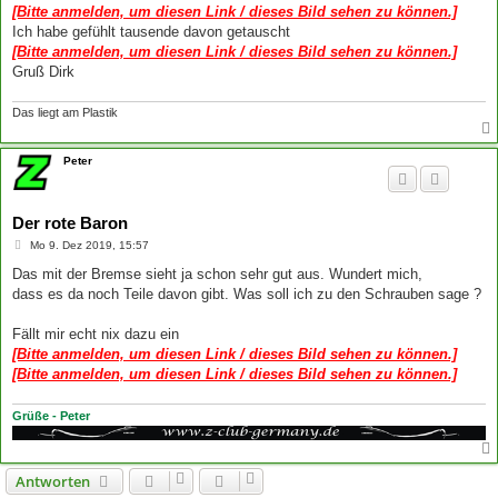
[Bitte anmelden, um diesen Link / dieses Bild sehen zu können.]
Ich habe gefühlt tausende davon getauscht
[Bitte anmelden, um diesen Link / dieses Bild sehen zu können.]
Gruß Dirk
Das liegt am Plastik
Peter
Der rote Baron
B
Mo 9. Dez 2019, 15:57
e
i
Das mit der Bremse sieht ja schon sehr gut aus. Wundert mich,
t
dass es da noch Teile davon gibt. Was soll ich zu den Schrauben sage ?
r
a
g
Fällt mir echt nix dazu ein
[Bitte anmelden, um diesen Link / dieses Bild sehen zu können.]
[Bitte anmelden, um diesen Link / dieses Bild sehen zu können.]
Grüße - Peter
Antworten