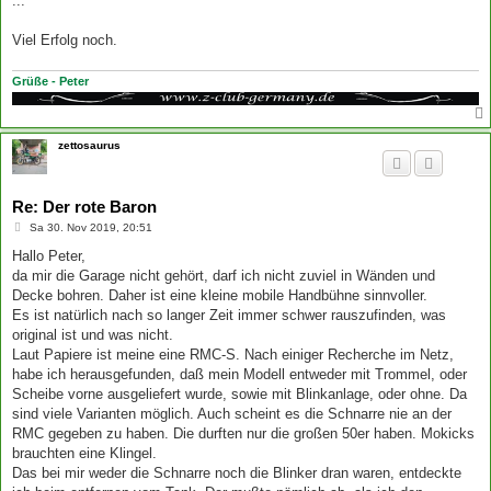
...
Viel Erfolg noch.
Grüße - Peter
zettosaurus
Re: Der rote Baron
B
Sa 30. Nov 2019, 20:51
e
i
Hallo Peter,
t
da mir die Garage nicht gehört, darf ich nicht zuviel in Wänden und
r
a
Decke bohren. Daher ist eine kleine mobile Handbühne sinnvoller.
g
Es ist natürlich nach so langer Zeit immer schwer rauszufinden, was
original ist und was nicht.
Laut Papiere ist meine eine RMC-S. Nach einiger Recherche im Netz,
habe ich herausgefunden, daß mein Modell entweder mit Trommel, oder
Scheibe vorne ausgeliefert wurde, sowie mit Blinkanlage, oder ohne. Da
sind viele Varianten möglich. Auch scheint es die Schnarre nie an der
RMC gegeben zu haben. Die durften nur die großen 50er haben. Mokicks
brauchten eine Klingel.
Das bei mir weder die Schnarre noch die Blinker dran waren, entdeckte