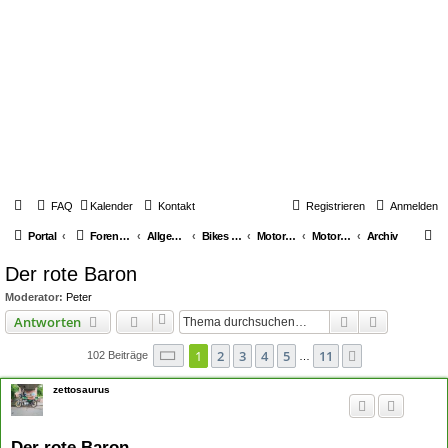
FAQ
Kalender
Kontakt
Registrieren
Anmelden
S
Portal
Foren-Übersicht
Allgemeines über Youngtimerbikes
Bikes & Generelle Themen
Motorräder
Motorräder diverse Marken
Archiv
u
Der rote Baron
c
Moderator:
Peter
h
Suche
Erweiterte
Antworten
e
Seite
1
von
11
1
2
3
4
5
11
Nächste
102 Beiträge
…
zettosaurus
Der rote Baron