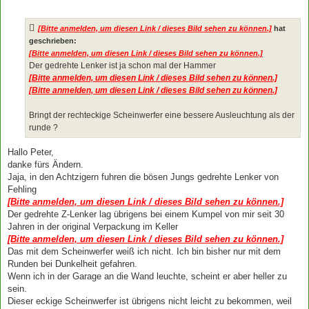
e
i
t
[Bitte anmelden, um diesen Link / dieses Bild sehen zu können.]
hat
r
a
geschrieben:
g
[Bitte anmelden, um diesen Link / dieses Bild sehen zu können.]
Der gedrehte Lenker ist ja schon mal der Hammer
[Bitte anmelden, um diesen Link / dieses Bild sehen zu können.]
[Bitte anmelden, um diesen Link / dieses Bild sehen zu können.]
Bringt der rechteckige Scheinwerfer eine bessere Ausleuchtung als der
runde ?
Hallo Peter,
danke fürs Ändern.
Jaja, in den Achtzigern fuhren die bösen Jungs gedrehte Lenker von
Fehling
[Bitte anmelden, um diesen Link / dieses Bild sehen zu können.]
Der gedrehte Z-Lenker lag übrigens bei einem Kumpel von mir seit 30
Jahren in der original Verpackung im Keller
[Bitte anmelden, um diesen Link / dieses Bild sehen zu können.]
Das mit dem Scheinwerfer weiß ich nicht. Ich bin bisher nur mit dem
Runden bei Dunkelheit gefahren.
Wenn ich in der Garage an die Wand leuchte, scheint er aber heller zu
sein.
Dieser eckige Scheinwerfer ist übrigens nicht leicht zu bekommen, weil