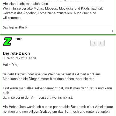
Vielleicht sieht man sich dann.
Wenn ihr selber alte Mofas, Mopeds, Mockicks und KKRs habt gilt
weiterhin das Angebot, Fotos hier einzustellen. Auch 80er sind
willkommen.
Das liegt am Plastik
Peter
Der rote Baron
B
Sa 30. Nov 2019, 20:38
e
i
Hallo Dirk,
t
r
a
da geht Dir zumindet über die Weihnachstzeit die Arbeit nicht aus.
g
Man kann an die DInger immer blos dran sehen, aber nie rein.
Erst wenn man alles selber gemacht hat, weiß man den Status und kann
sich
dann selber in den A.... beissen, wenns nix ist.
Als Hebebühen würde ich nur ein paar stable Böcke mit einer Arbeisplatte
nehmen und nen billigen Seilzug um das Töff hoch und runter zu lupfen