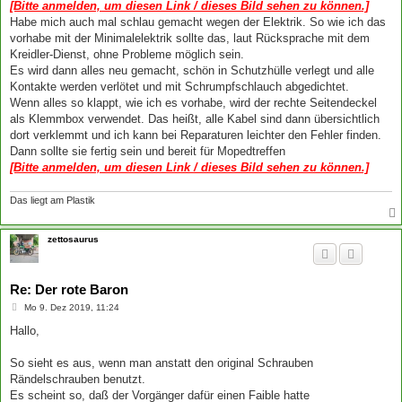
[Bitte anmelden, um diesen Link / dieses Bild sehen zu können.]
Habe mich auch mal schlau gemacht wegen der Elektrik. So wie ich das
vorhabe mit der Minimalelektrik sollte das, laut Rücksprache mit dem
Kreidler-Dienst, ohne Probleme möglich sein.
Es wird dann alles neu gemacht, schön in Schutzhülle verlegt und alle
Kontakte werden verlötet und mit Schrumpfschlauch abgedichtet.
Wenn alles so klappt, wie ich es vorhabe, wird der rechte Seitendeckel
als Klemmbox verwendet. Das heißt, alle Kabel sind dann übersichtlich
dort verklemmt und ich kann bei Reparaturen leichter den Fehler finden.
Dann sollte sie fertig sein und bereit für Mopedtreffen
[Bitte anmelden, um diesen Link / dieses Bild sehen zu können.]
Das liegt am Plastik
zettosaurus
Re: Der rote Baron
B
Mo 9. Dez 2019, 11:24
e
i
Hallo,
t
r
a
So sieht es aus, wenn man anstatt den original Schrauben
g
Rändelschrauben benutzt.
Es scheint so, daß der Vorgänger dafür einen Faible hatte