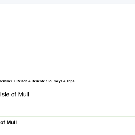
merbiker
Reisen & Berichte / Journeys & Trips
sle of Mull
te Suche
 of Mull