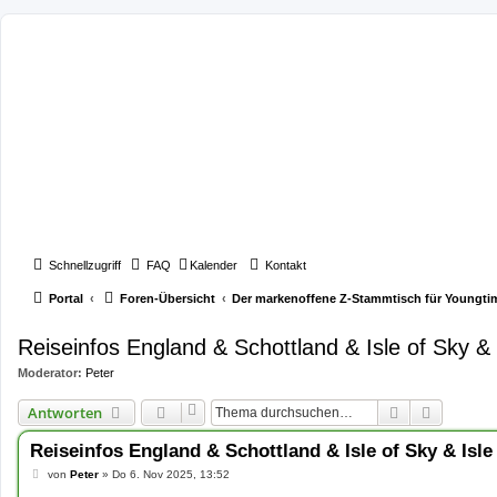
Schnellzugriff
FAQ
Kalender
Kontakt
Portal
Foren-Übersicht
Der markenoffene Z-Stammtisch für Youngti
Reiseinfos England & Schottland & Isle of Sky & I
Moderator:
Peter
Suche
Erweiter
Antworten
Reiseinfos England & Schottland & Isle of Sky & Isle
B
von
Peter
»
Do 6. Nov 2025, 13:52
e